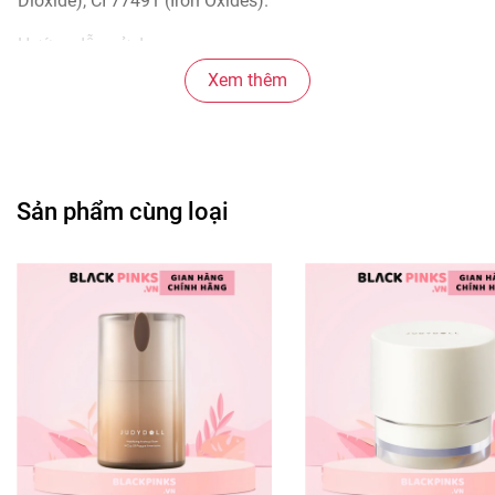
Dioxide), CI 77491 (Iron Oxides).
Hướng dẫn sử dụng
- Thoa đều lên mặt và cổ.
Xem thêm
- Dùng làm kem dưỡng hoặc làm lớp nền trước khi trang
điểm.
Bảo quản:
- Nơi khô ráo thoáng mát.
Sản phẩm cùng loại
- Tránh ánh nắng trực tiếp, nơi có nhiệt độ cao hoặc ẩm
ướt.
- Đậy nắp kín sau khi sử dụng.
Thông số sản phẩm:
- Dung tích: 25ml
- Thương hiệu: Silkygirl
- Xuất xứ thương hiệu: Malaysia
#kemloty #kemlotsilkygirl #kemlotchekhuyetdiem
#chekhuyetdiemn #Silkygirl #kemnen #blackpinksvn