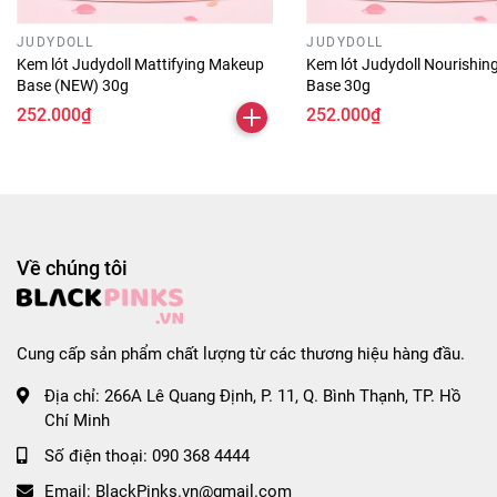
#blackpinks #blackpinkvn #blackpink #blpsvn
#blpscomvn #blps #blpvn #blpcomvn #blp
JUDYDOLL
JUDYDOLL
#blackpinkcom #blpcom #blpscom #kemlotnangtong
Kem lót Judydoll Mattifying Makeup
Kem lót Judydoll Nourishi
#kemchongnang #kemlotnangtongsilkygirl #nangtong
Base (NEW) 30g
Base 30g
#kemlotnangtongchongnang #kemlottrangdiem
252.000₫
252.000₫
#nangtongchongnang
Về chúng tôi
Cung cấp sản phẩm chất lượng từ các thương hiệu hàng đầu.
Địa chỉ:
266A Lê Quang Định, P. 11, Q. Bình Thạnh, TP. Hồ
Chí Minh
Số điện thoại:
090 368 4444
Email:
BlackPinks.vn@gmail.com