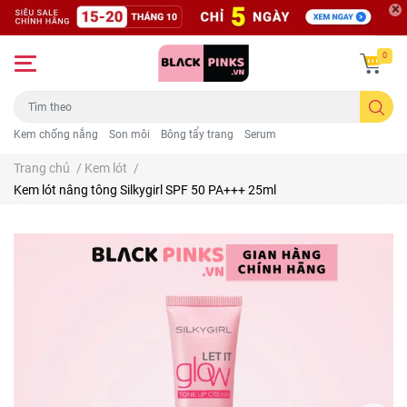
0
Kem chống nắng
Son môi
Bông tẩy trang
Serum
Trang chủ
/
Kem lót
/
Kem lót nâng tông Silkygirl SPF 50 PA+++ 25ml