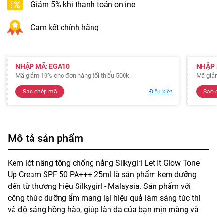
Giảm 5% khi thanh toán online
Cam kết chính hãng
NHẬP MÃ: EGA10
NHẬP 
Mã giảm 10% cho đơn hàng tối thiểu 500k.
Mã giảm
Sao chép mã
Điều kiện
Sao 
Mô tả sản phẩm
Kem lót nâng tông chống nắng Silkygirl Let It Glow Tone
Up Cream SPF 50 PA+++ 25ml là sản phẩm kem dưỡng
đến từ thương hiệu Silkygirl - Malaysia. Sản phẩm với
công thức dưỡng ẩm mang lại hiệu quả làm sáng tức thì
và độ sáng hồng hào, giúp làn da của bạn mịn màng và