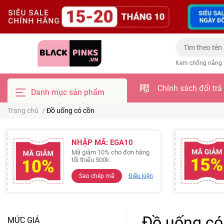
Kem chống nắng
Chính sách đổi trả
Danh mục sản phẩm
Trang chủ
/
Đồ uống có cồn
NHẬP MÃ: EGA10
Mã giảm 10% cho đơn hàng
tối thiểu 500k.
Sao chép mã
Điều kiện
Đồ uống có
MỨC GIÁ