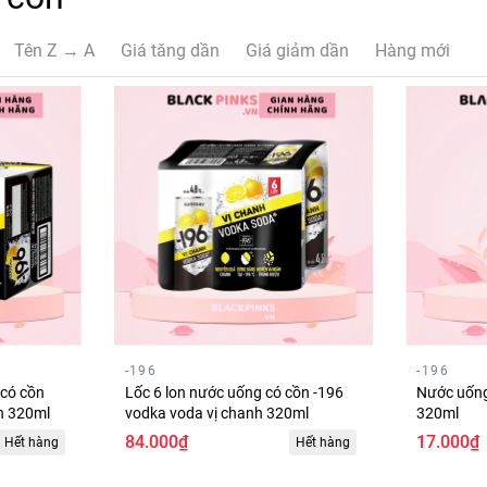
Tên Z → A
Giá tăng dần
Giá giảm dần
Hàng mới
-196
-196
 có cồn
Lốc 6 lon nước uống có cồn -196
Nước uốn
h 320ml
vodka voda vị chanh 320ml
320ml
84.000₫
17.000₫
Hết hàng
Hết hàng