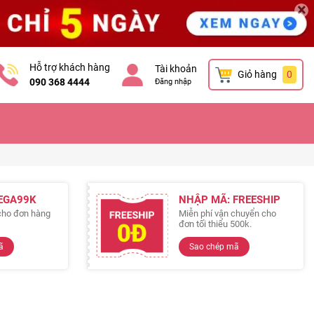
×
Hỗ trợ khách hàng
Tài khoản
Giỏ hàng
0
090 368 4444
Đăng nhập
EGA99K
NHẬP MÃ: FREESHIP
cho đơn hàng
Miễn phí vận chuyển cho
đơn tối thiểu 500k.
ã
Sao chép mã