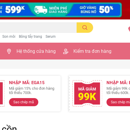
Son môi
Bông tẩy trang
Serum
Hệ thống cửa hàng
Kiểm tra đơn hàng
NHẬP MÃ: EGA15
NHẬP MÃ: 
Mã giảm 15% cho đơn hàng
Mã giảm 99k 
tối thiểu 700k.
tối thiểu 600k.
Sao chép mã
Sao chép m
 cồn