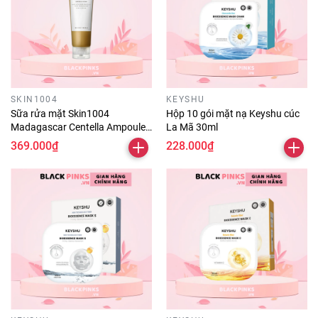
SKIN1004
KEYSHU
Sữa rửa mặt Skin1004
Hộp 10 gói mặt nạ Keyshu cúc
Madagascar Centella Ampoule
La Mã 30ml
Foam 125ml
369.000₫
228.000₫