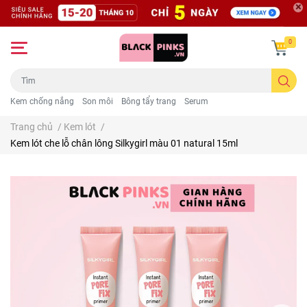
0
Kem chống nắng
Son môi
Bông tẩy trang
Serum
Trang chủ
/
Kem lót
/
Kem lót che lỗ chân lông Silkygirl màu 01 natural 15ml