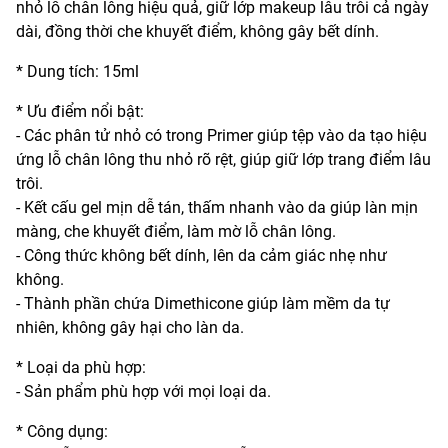
nhỏ lỗ chân lông hiệu quả, giữ lớp makeup lâu trôi cả ngày
dài, đồng thời che khuyết điểm, không gây bết dính.
* Dung tích: 15ml
* Ưu điểm nổi bật:
- Các phân tử nhỏ có trong Primer giúp tệp vào da tạo hiệu
ứng lỗ chân lông thu nhỏ rõ rệt, giúp giữ lớp trang điểm lâu
trôi.
- Kết cấu gel mịn dễ tán, thấm nhanh vào da giúp làn mịn
màng, che khuyết điểm, làm mờ lỗ chân lông.
- Công thức không bết dính, lên da cảm giác nhẹ như
không.
- Thành phần chứa Dimethicone giúp làm mềm da tự
nhiên, không gây hại cho làn da.
* Loại da phù hợp:
- Sản phẩm phù hợp với mọi loại da.
* Công dụng: