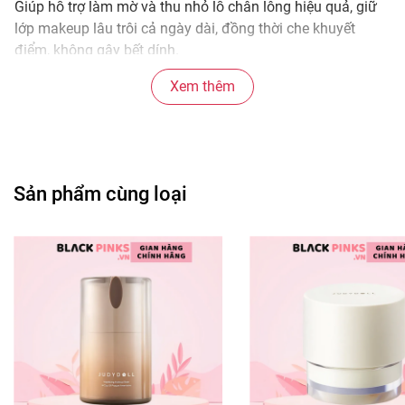
Giúp hỗ trợ làm mờ và thu nhỏ lỗ chân lông hiệu quả, giữ
lớp makeup lâu trôi cả ngày dài, đồng thời che khuyết
điểm, không gây bết dính.
* Thành phần:
Xem thêm
Cyclopentasiloxane, Polymethyl Methacrylate,
Dimethicone/Vinyl Dimethicone Crosspolymer, Isononyl
Isononanoate, Dimethicone Crosspolymer, Cellulose, Peg-
10 Dimethicone và một số thành phần khác.
Sản phẩm cùng loại
* Hướng dẫn sử dụng:
- Lấy lượng sản phẩm vừa đủ chấm 5 điểm trên khuôn mặt
(trán, mũi, 2 má và cằm).
- Dùng tay hoặc bông mút nhẹ nhàng tán đều khắp mặt.
* Bảo quản:
- Tránh ánh nắng trực tiếp.
- Để nơi khô ráo, thoáng mát.
- Đậy kín nắp sau khi sử dụng.