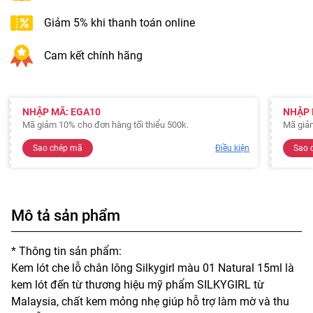
Giảm 5% khi thanh toán online
Cam kết chính hãng
NHẬP MÃ: EGA10
NHẬP 
Mã giảm 10% cho đơn hàng tối thiểu 500k.
Mã giảm
Sao chép mã
Điều kiện
Sao 
Mô tả sản phẩm
* Thông tin sản phẩm:
Kem lót che lỗ chân lông Silkygirl màu 01 Natural 15ml là
kem lót đến từ thương hiệu mỹ phẩm SILKYGIRL từ
Malaysia, chất kem mỏng nhẹ giúp hỗ trợ làm mờ và thu