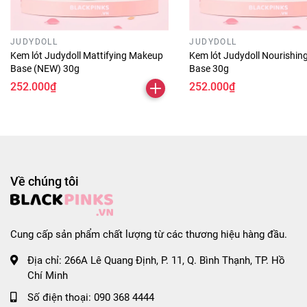
* Thông số sản phẩm:
- Thương hiệu: SILKYGIRL
- Xuất xứ: Malaysia
JUDYDOLL
JUDYDOLL
- Sản xuất: Thái Lan
Kem lót Judydoll Mattifying Makeup
Kem lót Judydoll Nourishi
Base (NEW) 30g
Base 30g
#kemlot #kemlotsilygirl #silygirl
252.000₫
252.000₫
#kemlotchelochanlongsilygirlmau01natural
#kemlotchomoiloaida #kemlotthunholochanlong
#kemlotchekhuyetdiem #blackpinks #blackpinksvn
#blackpinkscom #blackpinkscomvn #blackpink
#blackpinkvn #blackpinkcom #blackpinkcomvn #blps
Về chúng tôi
#blpsvn #blpscom #blpscomvn #blp #blpvn #blpcom
#blpcomvn
Cung cấp sản phẩm chất lượng từ các thương hiệu hàng đầu.
Địa chỉ:
266A Lê Quang Định, P. 11, Q. Bình Thạnh, TP. Hồ
Chí Minh
Số điện thoại:
090 368 4444