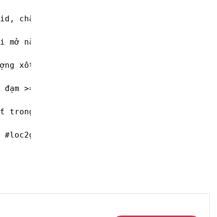
id, chất ổn định, cà chua cô đặc, hành tây, đ
i mở nắp.

ợng xốt trộn với mì điều hỉnh theo khẩu vị tù
 đạm >=0,8 g

t trong một lần

 #loc2goixot #thung10goixot #xotchinhhang #x