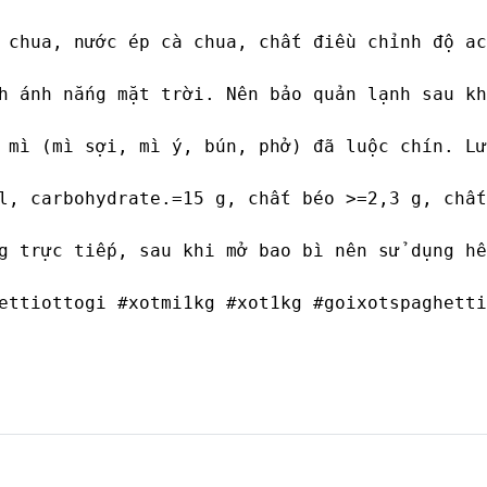
 chua, nước ép cà chua, chất điều chỉnh độ ac
h ánh nắng mặt trời. Nên bảo quản lạnh sau kh
 mì (mì sợi, mì ý, bún, phở) đã luộc chín. Lư
l, carbohydrate.=15 g, chất béo >=2,3 g, chất
g trực tiếp, sau khi mở bao bì nên sử dụng hế
ettiottogi #xotmi1kg #xot1kg #goixotspaghetti