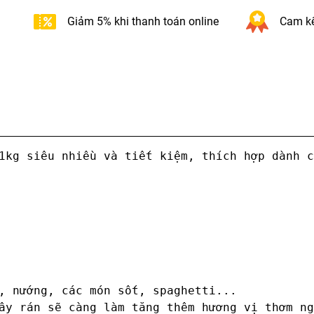
Giảm 5% khi thanh toán online
Cam kế
1kg siêu nhiều và tiết kiệm, thích hợp dành c
, nướng, các món sốt, spaghetti...

ây rán sẽ càng làm tăng thêm hương vị thơm ng