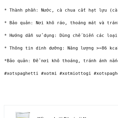
* Thành phần: Nước, cà chua cắt hạt lựu (cà
* Bảo quản: Nơi khô ráo, thoáng mát và trán
* Hướng dẫn sử dụng: Dùng chế biến các loại
* Thông tin dinh dưỡng: Năng lượng >=86 kca
*Bảo quản: Để nơi khô thoáng, tránh ánh nắn
#xotspaghetti #xotmi #xotmiottogi #xotspagh