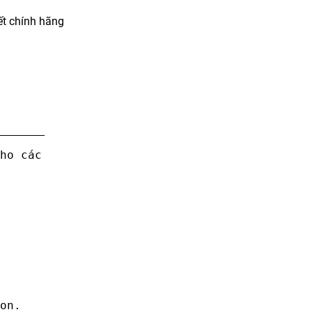
t chính hãng
ho các quán ăn nhà hàng và team mê pasta có q
on.
