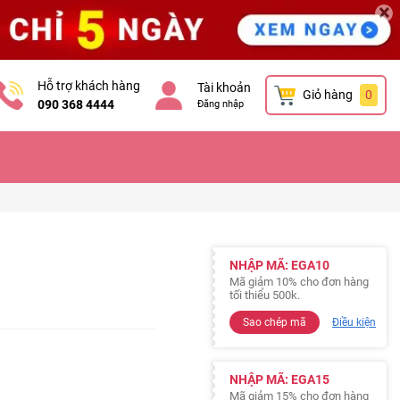
×
Hỗ trợ khách hàng
Tài khoản
Giỏ hàng
0
090 368 4444
Đăng nhập
NHẬP MÃ: EGA10
Mã giảm 10% cho đơn hàng
tối thiểu 500k.
Sao chép mã
Điều kiện
NHẬP MÃ: EGA15
Mã giảm 15% cho đơn hàng