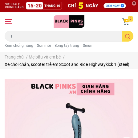
0
Kem chống nắng
Son môi
Bông tẩy trang
Serum
Trang chủ
/
Mẹ bầu và em bé
/
Xe chòi chân, scooter trẻ em Scoot and Ride Highwaykick 1 (steel)