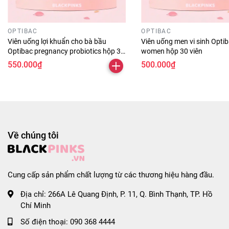
* Hướng dẫn sử dụng:
- Cách sử dụng:
OPTIBAC
OPTIBAC
+ Chuyển đổi giữa chế độ xe chòi chân và scooter bằng
Viên uống lợi khuẩn cho bà bầu
Viên uống men vi sinh Optib
cách tháo lắp các bộ phận theo hướng dẫn.
Optibac pregnancy probiotics hộp 30
women hộp 30 viên
+ Điều chỉnh độ cao của yên xe và tay lái sao cho phù hợp
viên
550.000₫
500.000₫
với chiều cao của bé.
+ Đảm bảo các bộ phận được lắp ráp chắc chắn trước khi
cho bé sử dụng.
- Bảo quản:
+ Bảo quản xe ở nơi khô ráo, thoáng mát.
Về chúng tôi
+ Vệ sinh xe định kỳ bằng khăn ẩm và kiểm tra các bộ
phận để đảm bảo luôn trong tình trạng hoạt động tốt nhất.
#scootandride #highwaykick1 #xechoichan
Cung cấp sản phẩm chất lượng từ các thương hiệu hàng đầu.
#scooterchobe #muasteel #thietkethongminh
#antoanchobe #phukienchobe #chamsocbe
Địa chỉ:
266A Lê Quang Định, P. 11, Q. Bình Thạnh, TP. Hồ
#dochoichobe #blackpinks #blackpinksvn
Chí Minh
#blackpinkscom #blackpinkscomvn #blackpink
Số điện thoại:
090 368 4444
#blackpinkvn #blackpinkcom #blackpinkcomvn #blps