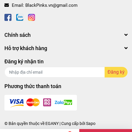
Email:
BlackPinks.vn@gmail.com
#blpsvn #blpscom #blpscomvn #blp #blpvn #blpcom
#blpcomvn #blackpinks.vn_hochiminh
#blackpinks.vn_hanoi
Chính sách
Hỗ trợ khách hàng
Đăng ký nhận tin
Đăng ký
Phương thức thanh toán
© Bản quyền thuộc về
EGANY
| Cung cấp bởi
Sapo