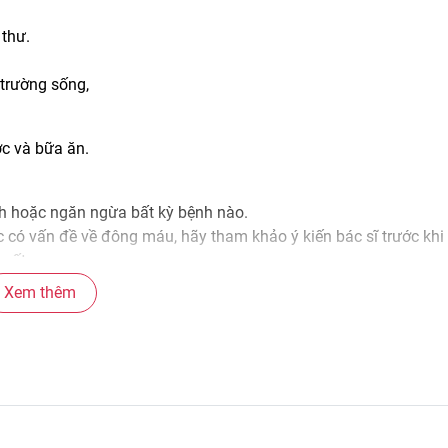
 thư.
trường sống,
c và bữa ăn.
nh hoặc ngăn ngừa bất kỳ bệnh nào.
có vấn đề về đông máu, hãy tham khảo ý kiến ​​bác sĩ trước khi
 mất.
 cơ thể. Nature Made CoQ10 có thể giúp bổ sung chất dinh dưỡn
Xem thêm