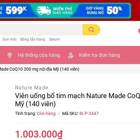
Son môi
Bông tẩy trang
Serum
Hệ thống cửa hàng
Kiểm tra đơn hàng
ade CoQ10 200 mg nội địa Mỹ (140 viên)
Nature Made
Viên uống bổ tim mạch Nature Made CoQ10
Mỹ (140 viên)
Tình trạng:
Còn hàng
|
Mã SKU:
BLP-3447
1.003.000₫