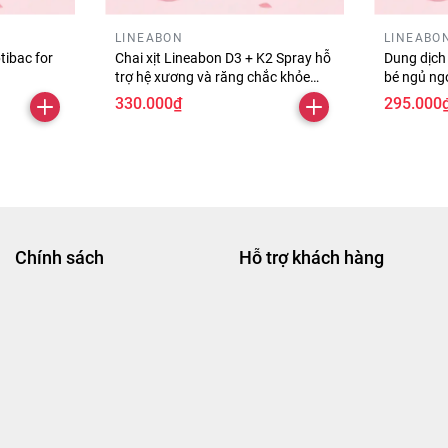
LINEABON
LINEABO
tibac for
Chai xịt Lineabon D3 + K2 Spray hỗ
Dung dịch
trợ hệ xương và răng chắc khỏe
bé ngủ ng
cho bé chai 10ml
cao chai 
330.000₫
295.000
Chính sách
Hỗ trợ khách hàng