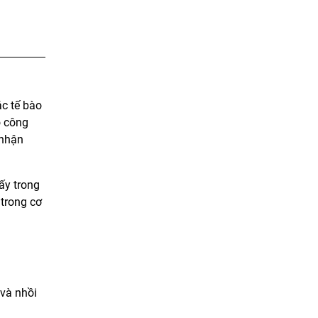
ác tế bào
o công
 nhận
́y trong
 trong cơ
 và nhồi