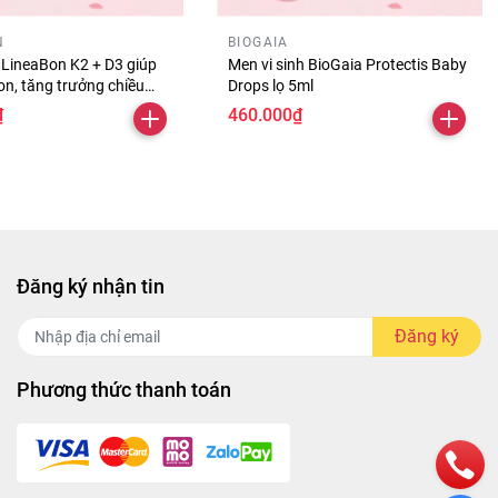
N
BIOGAIA
 LineaBon K2 + D3 giúp
Men vi sinh BioGaia Protectis Baby
on, tăng trưởng chiều
Drops lọ 5ml
10ml
₫
460.000₫
Đăng ký nhận tin
Đăng ký
Phương thức thanh toán