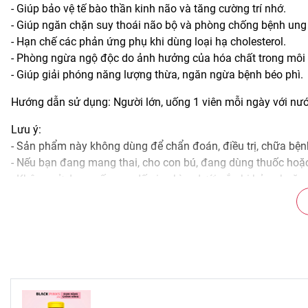
- Giúp bảo vệ tế bào thần kinh não và tăng cường trí nhớ.
- Giúp ngăn chặn suy thoái não bộ và phòng chống bệnh ung
- Hạn chế các phản ứng phụ khi dùng loại hạ cholesterol.
- Phòng ngừa ngộ độc do ảnh hưởng của hóa chất trong môi 
- Giúp giải phóng năng lượng thừa, ngăn ngừa bệnh béo phì.
Hướng dẫn sử dụng: Người lớn, uống 1 viên mỗi ngày với nướ
Lưu ý:
- Sản phẩm này không dùng để chẩn đoán, điều trị, chữa bệ
- Nếu bạn đang mang thai, cho con bú, đang dùng thuốc hoặc 
- Không sử dụng nếu con dấu in chìm dưới nắp bị hỏng hoặc
- Một số loại thuốc statin có thể làm giảm mức CoQ10 trong
trọng này.
- Đọc kỹ thông tin trên sản phẩm trước khi sử dụng.
- Xem kỹ thời hạn sử dụng trước khi dùng.
Hướng dẫn bảo quản:
- Bảo quản nơi khô ráo, thoáng mát.
- Tránh ánh nắng trực tiếp, nơi có nhiệt độ cao.