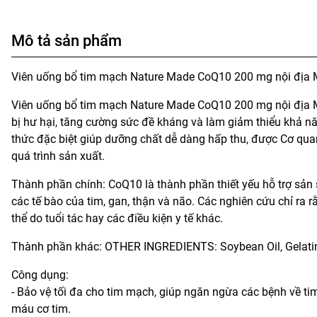
Mô tả sản phẩm
Viên uống bổ tim mạch Nature Made CoQ10 200 mg nội địa 
Viên uống bổ tim mạch Nature Made CoQ10 200 mg nội địa M
bị hư hại, tăng cường sức đề kháng và làm giảm thiểu khả n
thức đặc biệt giúp dưỡng chất dễ dàng hấp thu, được Cơ q
quá trình sản xuất.
Thành phần chính: CoQ10 là thành phần thiết yếu hỗ trợ sả
các tế bào của tim, gan, thận và não. Các nghiên cứu chỉ r
thể do tuổi tác hay các điều kiện y tế khác.
Thành phần khác: OTHER INGREDIENTS: Soybean Oil, Gelatin, 
Công dụng:
- Bảo vệ tối đa cho tim mạch, giúp ngăn ngừa các bệnh về t
máu cơ tim.