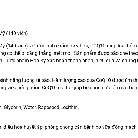
Mỹ (140 viên)
ỹ (140 viên) với đặc tính chống oxy hóa, COQ10 giúp loại bỏ c
ăng cơ thể bị căng thẳng, mệt mỏi. Sản phẩm được bào chế the
uan Dược phẩm Hoa Kỳ xác nhận thành phần, hiệu quả và chứng
n sinh năng lượng tế bào. Hàm lượng cao của CoQ10 được tìm thâ
a rằng việc uống uống CoQ10 có thể giúp bổ sung sự giảm sút bên
Glycerin, Water, Rapeseed Lecithin.
im, điều hòa huyết áp, phòng chống căn bệnh xơ vữa động mạch