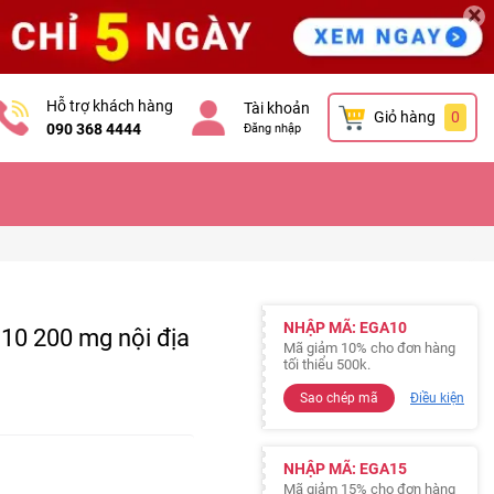
×
Hỗ trợ khách hàng
Tài khoản
Giỏ hàng
0
090 368 4444
Đăng nhập
NHẬP MÃ: EGA10
 200 mg nội địa
Mã giảm 10% cho đơn hàng
tối thiểu 500k.
Sao chép mã
Điều kiện
NHẬP MÃ: EGA15
Mã giảm 15% cho đơn hàng