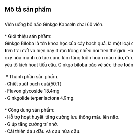
Mô tả sản phẩm
Viên uống bổ não Ginkgo Kapseln chai 60 viên.
* Giới thiệu sản phầm:
Ginkgo Biloba là tên khoa học của cây bạch quả, là một loại 
trên trái đất và hiện nay được trồng nhiều nơi trên thế giới.
oxy hóa mạnh có tác dụng làm tăng tuần hoàn máu não, được
yếu tố kích hoạt tiểu cầu. Ginkgo biloba bảo vệ sức khỏe toàn
* Thành phần sản phẩm:
- Chiết xuất bạch quả(50:1).
- Flavon glycoside 18,4mg.
- Ginkgolide terpenlactone 4,9mg.
* Công dụng sản phẩm:
- Hỗ trợ hoạt huyết, tăng cường lưu thông máu lên não.
- Giúp tăng cường trí nhớ.
- Cải thiện đau đầu và đau nửa đầu.