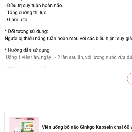
- Điều trị suy tuần hoàn não.
- Tăng cường thị lực.
- Giảm ù tai.
* Đối tượng sử dụng:
Người bị thiểu năng tuần hoàn máu với các biểu hiện: suy giảm
* Hướng dẫn sử dụng:
Uống 1 viên/lần, ngày 1- 2 lần sau ăn, với lượng nước vừa đủ
* Thông tin sản phẩm:
- Thương hiệu: Sanct Bernhard.
- Xuất xứ: Đức.
- Hạn sử dụng: 3 năm kể từ ngày sản xuất.
#vienuong #vienuongbonaoginkgokapseln #ginkgokapseln #
#ginkgokapselnuytin #ginkgokapselnchatluong #ginkgokap
#vienuongbonaouytin #vienuongbonaoantoan #vienuongb
#giamdaudau #giamhoamatchongmat #vienuongtotchonao
Viên uống bổ não Ginkgo Kapseln chai 60 
#vienuongbonao #blackpinks #blackpinksvn #blackpinksco