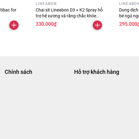
LINEABON
LINEABO
tibac for
Chai xịt Lineabon D3 + K2 Spray hỗ
Dung dịch
trợ hệ xương và răng chắc khỏe
bé ngủ ng
cho bé chai 10ml
cao chai 
330.000₫
295.000
Chính sách
Hỗ trợ khách hàng