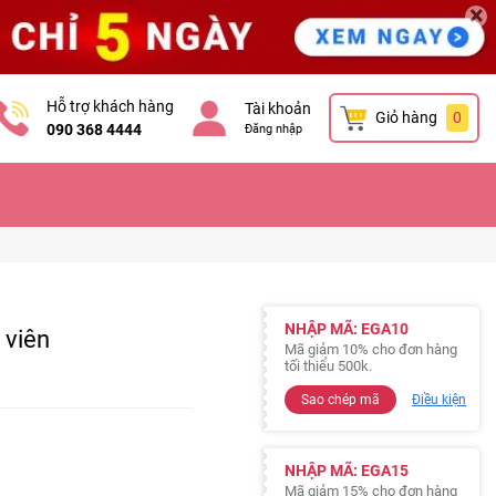
×
Hỗ trợ khách hàng
Tài khoản
Giỏ hàng
0
090 368 4444
Đăng nhập
NHẬP MÃ: EGA10
 viên
Mã giảm 10% cho đơn hàng
tối thiểu 500k.
Sao chép mã
Điều kiện
NHẬP MÃ: EGA15
Mã giảm 15% cho đơn hàng