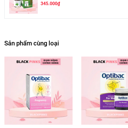
345.000₫
#blackpinkcomvn #blps #blpsvn #blpscom #blpscomvn #bl
Sản phẩm cùng loại