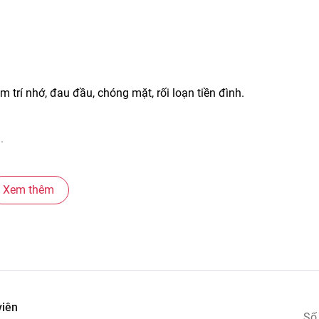
 trí nhớ, đau đầu, chóng mặt, rối loạn tiền đình.
.
Xem thêm
ginkgokapseln60vien #ginkgokapselnbonao #ginkgokapselndu
selnsanctbernhard #vienuongbonaoduc #vienuongbonaochai30
onaogiamchongmat #suygiamtrinho #tangcuongtuanhoanmau
 #thucphamchucnang #thucphamchucnangbonao #bonao
viên
m #blackpinkscomvn #blackpink #blackpinkvn #blackpinkcom
Số