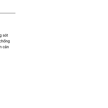
g sót
 chống
n cản