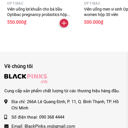
OPTIBAC
OPTIBAC
Viên uống lợi khuẩn cho bà bầu
Viên uống men vi sinh Op
Optibac pregnancy probiotics hộp
women hộp 30 viên
30 viên
550.000₫
500.000₫
Về chúng tôi
Cung cấp sản phẩm chất lượng từ các thương hiệu hàng đầu.
Địa chỉ:
266A Lê Quang Định, P. 11, Q. Bình Thạnh, TP. Hồ
Chí Minh
Số điện thoại:
090 368 4444
Email:
BlackPinks.vn@gmail.com