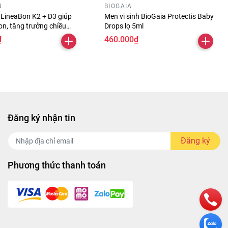
N
BIOGAIA
 LineaBon K2 + D3 giúp
Men vi sinh BioGaia Protectis Baby
on, tăng trưởng chiều
Drops lọ 5ml
10ml
₫
460.000₫
Đăng ký nhận tin
Đăng ký
Phương thức thanh toán