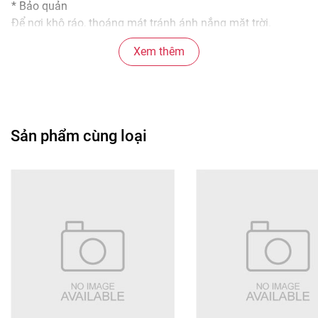
* Bảo quản
Để nơi khô ráo, thoáng mát tránh ánh nắng mặt trời.
* Các món ngon từ sản phẩm
Xem thêm
- Trà sữa đá
- Trà sữa trân châu handmade
- Pha kèm sữa tươi béo lạnh
- Làm lớp kem sữa cho bánh tiramisu
Sản phẩm cùng loại
#tra #trasua #sua #tramaxtea #trasua #trasuainstant
#trasua750g #trasua25g #trasua30goi #trasuatienloi
#trasuaphache #trasuaindonesia #trasuagoi
#trasuanguon #trasuabot #trasuadacbiet #bottrasua
#bottrasua750g #nuocuongngon #trasuagiarevn
#trasuangoai #trasuachinhhang #750g #25g #30goi
#drinkpowder #blackpinks #blackpinksvn #blackpinkscom
#blackpinkscomvn #blackpink #blackpinkvn
#blackpinkcom #blackpinkcomvn #blps #blpsvn
#blpscom #blpscomvn #blp #blpvn #blpcom #blpcomvn