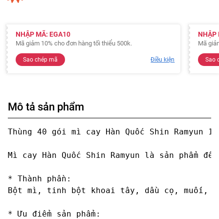
NHẬP MÃ: EGA10
NHẬP 
Mã giảm 10% cho đơn hàng tối thiểu 500k.
Mã giảm
Sao chép mã
Điều kiện
Sao 
Mô tả sản phẩm
Thùng 40 gói mì cay Hàn Quốc Shin Ramyun 120
Mì cay Hàn Quốc Shin Ramyun là sản phẩm đến
* Thành phần:

Bột mì, tinh bột khoai tây, dầu cọ, muối, g
* Ưu điểm sản phẩm:
