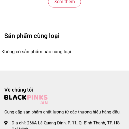
Xem thêm
* Thông tin sản phẩm:

- Trọng lượng: 120g x 40 gói.

- Thương hiệu: Nongshim.

- Xuất xứ thương hiệu: Hàn Quốc.

- Nhà sản xuất: NONGSHIM CO., LTD.

Sản phẩm cùng loại
- Sản xuất tại: Hàn Quốc.

- Hạn sử dụng: 12 tháng kể từ ngày sản xuất.
Không có sản phẩm nào cùng loại
#micay #micayhanquoc #goimicay #goimicayhan
Về chúng tôi
Cung cấp sản phẩm chất lượng từ các thương hiệu hàng đầu.
Địa chỉ:
266A Lê Quang Định, P. 11, Q. Bình Thạnh, TP. Hồ