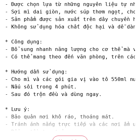
- Được chọn lựa từ những nguyên liệu tự nhi
- Sợi mì dai giòn, nước súp thơm ngọt, cho 
- Sản phẩm được sản xuất trên dây chuyền hi
- Không sử dụng hóa chất độc hại và dễ dàng 
* Công dụng:

- Bổ sung nhanh năng lượng cho cơ thể mà vẫ
- Có thể mang theo đến văn phòng, trên các 
* Hướng dẫn sử dụng:

- Cho mì và các gói gia vị vào tô 550ml nước
- Nấu sôi trong 4 phút.

- Sau đó trộn đều và dùng ngay.

* Lưu ý:

- Bảo quản nơi khô ráo, thoáng mát.

- Tránh ánh nắng trực tiếp và các nơi ẩm ướt
- Để xa tầm tay trẻ em.
