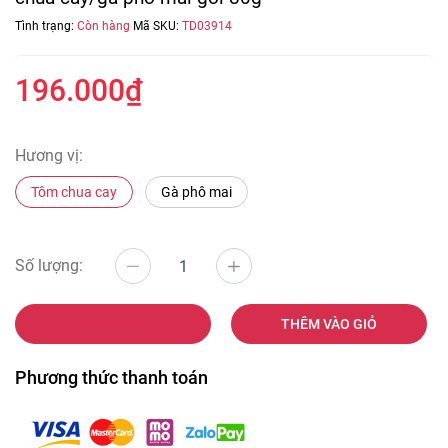
Tình trạng:
Còn hàng
Mã SKU:
TD03914
196.000₫
Hương vị:
Tôm chua cay
Gà phô mai
Số lượng:
MUA NGAY
THÊM VÀO GIỎ
Phương thức thanh toán