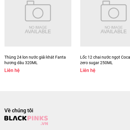
- Nơi sản xuất: Việt Nam
- Hạn sử dụng: 8 tháng kể từ ngày sản xuất
#mi #migoi #mianlien #mixuatkhau #mitomchuacay
#migaphomai #minhatvi #vifon #migoivifon
#mivifonnhatvi #mitomchuacayvifon #migaphomaivifon
#migoi80g #loc5goimi #thungmivifon #thungminhatvi
#chinhhang #vietnam #blackpinks #blackpinksvn
#blackpinkscom #blackpinkscomvn #blackpink
Thùng 24 lon nước giải khát Fanta
Lốc 12 chai nước ngọt Coca
#blackpinkvn #blackpinkcom #blackpinkcomvn #blps
hương dâu 320ML
zero sugar 250ML
#blpsvn #blpscom #blpscomvn #blp #blpvn #blpcom
Liên hệ
Liên hệ
#blpcomvn
Về chúng tôi