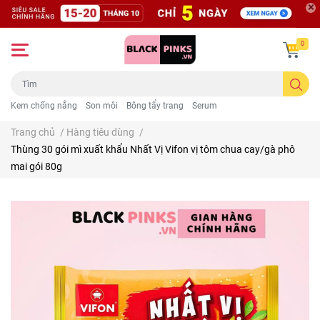
0
Kem chống nắng
Son môi
Bông tẩy trang
Serum
Trang chủ
/
Hàng tiêu dùng
/
Thùng 30 gói mì xuất khẩu Nhất Vị Vifon vị tôm chua cay/gà phô
mai gói 80g