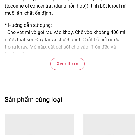
(tocopherol concentrat (dạng hỗn hợp)), tinh bột khoai mì,
muối ăn, chất ổn định,...
* Hướng dẫn sử dụng:
- Cho vắt mì và gói rau vào khay. Chế vào khoảng 400 ml
nước thật sôi. Đậy lại và chờ 3 phút. Chắt bỏ hết nước
trong khay. Mở nắp, cắt gói sốt cho vào. Trộn đều và
thưởng thức.
Xem thêm
* Bảo quản:
- Nơi khô ráo thoáng mát.
- Tránh ánh nắng trực tiếp, nơi có nhiệt độ cao hoặc ẩm
ướt.
- Không nên sử dụng sản phẩm đã hết hạn, có dấu hiệu
Sản phẩm cùng loại
ẩm mốc hoặc mùi lạ để tránh ảnh hưởng không tốt đến
sức khỏe.
* Thông tin sản phẩm:
- Xuất xứ thương hiệu: Việt Nam