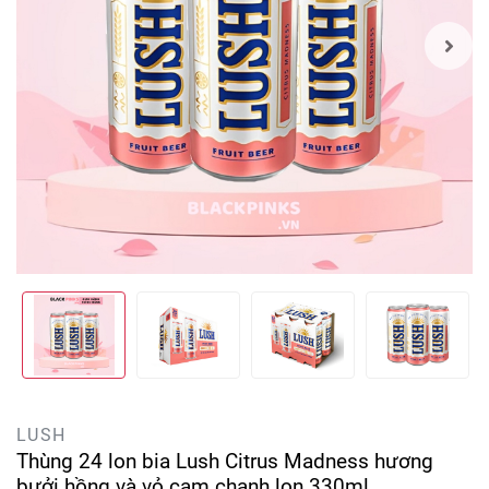
LUSH
Thùng 24 lon bia Lush Citrus Madness hương
bưởi hồng và vỏ cam chanh lon 330ml