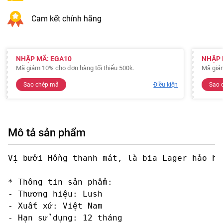
Cam kết chính hãng
NHẬP MÃ: EGA10
NHẬP 
Mã giảm 10% cho đơn hàng tối thiểu 500k.
Mã giảm
Sao chép mã
Điều kiện
Sao 
Mô tả sản phẩm
Vị bưởi Hồng thanh mát, là bia Lager hảo
* Thông tin sản phẩm: 

- Thương hiệu: Lush

- Xuất xứ: Việt Nam

- Hạn sử dụng: 12 tháng
