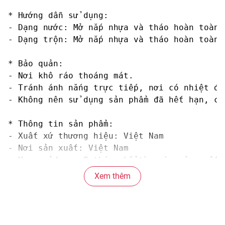
* Hướng dẫn sử dụng:

- Dạng nước: Mở nắp nhựa và tháo hoàn toàn 
- Dạng trộn: Mở nắp nhựa và tháo hoàn toàn 
* Bảo quản: 

- Nơi khô ráo thoáng mát. 

- Tránh ánh nắng trực tiếp, nơi có nhiệt độ
- Không nên sử dụng sản phẩm đã hết hạn, có
* Thông tin sản phẩm:

- Xuất xứ thương hiệu: Việt Nam

- Nơi sản xuất: Việt Nam  

- Hạn sử dụng: 8 tháng kể từ ngày sản xuất

Xem thêm
#mi #mianlien #mito #mitom #micay #mihaisan