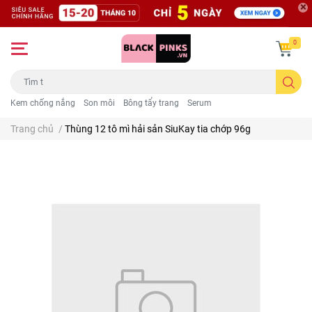
0
Kem chống nắng
Son môi
Bông tẩy trang
Serum
Trang chủ
/
Thùng 12 tô mì hải sản SiuKay tia chớp 96g