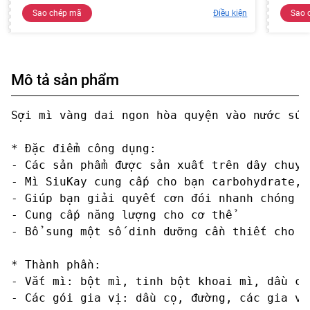
Sao chép mã
Điều kiện
Sao 
Mô tả sản phẩm
Sợi mì vàng dai ngon hòa quyện vào nước súp
* Đặc điểm công dụng:

- Các sản phẩm được sản xuất trên dây chuyề
- Mì SiuKay cung cấp cho bạn carbohydrate, 
- Giúp bạn giải quyết cơn đói nhanh chóng

- Cung cấp năng lượng cho cơ thể

- Bổ sung một số dinh dưỡng cần thiết cho cơ
* Thành phần:

- Vắt mì: bột mì, tinh bột khoai mì, dầu cọ
- Các gói gia vị: dầu cọ, đường, các gia vị