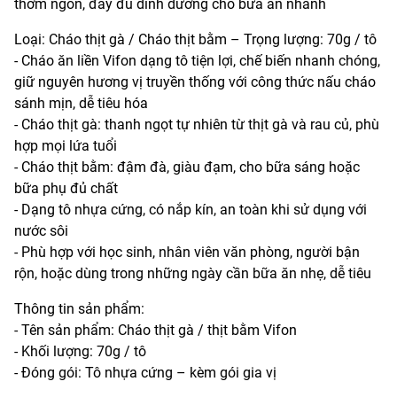
thơm ngon, đầy đủ dinh dưỡng cho bữa ăn nhanh
Loại: Cháo thịt gà / Cháo thịt bằm – Trọng lượng: 70g / tô
- Cháo ăn liền Vifon dạng tô tiện lợi, chế biến nhanh chóng,
giữ nguyên hương vị truyền thống với công thức nấu cháo
sánh mịn, dễ tiêu hóa
- Cháo thịt gà: thanh ngọt tự nhiên từ thịt gà và rau củ, phù
hợp mọi lứa tuổi
- Cháo thịt bằm: đậm đà, giàu đạm, cho bữa sáng hoặc
bữa phụ đủ chất
- Dạng tô nhựa cứng, có nắp kín, an toàn khi sử dụng với
nước sôi
- Phù hợp với học sinh, nhân viên văn phòng, người bận
rộn, hoặc dùng trong những ngày cần bữa ăn nhẹ, dễ tiêu
Thông tin sản phẩm:
- Tên sản phẩm: Cháo thịt gà / thịt bằm Vifon
- Khối lượng: 70g / tô
- Đóng gói: Tô nhựa cứng – kèm gói gia vị