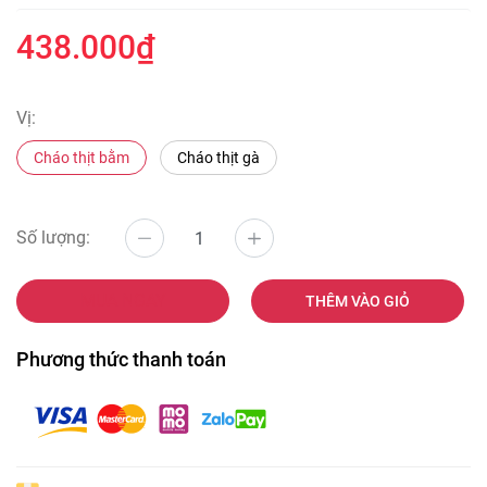
438.000₫
Vị:
Cháo thịt bằm
Cháo thịt gà
Số lượng:
MUA NGAY
THÊM VÀO GIỎ
Phương thức thanh toán