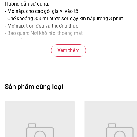
Hướng dẫn sử dụng:
- Mở nắp, cho các gói gia vị vào tô
- Chế khoảng 350ml nước sôi, đậy kín nắp trong 3 phút
- Mở nắp, trộn đều và thưởng thức
- Bảo quản: Nơi khô ráo, thoáng mát
- Hạn sử dụng: Xem trên bao bì
Xem thêm
Gợi ý sử dụng:
- Dùng vào buổi sáng, bữa xế hoặc bữa tối nhẹ
- Có thể thêm tiêu, hành lá hoặc trứng để tăng hương vị
- Phù hợp cho cả người lớn và trẻ em
Sản phẩm cùng loại
Mua ngay – Cháo Vifon tô 70g, sánh mịn, tiện lợi, ngon
như nhà nấu
#chao #vifon #chaoga #chaothit #chaothitga
#chaothitbam #chaothitgaVifonTo70g
#chaothitbamVifonTo70g #chaovifonTo70g #chaovifon
#chaovifonngonmoiNgay #chaovifontienloi
#chaovifonanngonnhanh #chaovifonchoTre