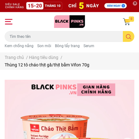
0
Kem chống nắng
Son môi
Bông tẩy trang
Serum
Trang chủ
/
Hàng tiêu dùng
/
Thùng 12 tô cháo thịt gà̀/thịt bằm Vifon 70g