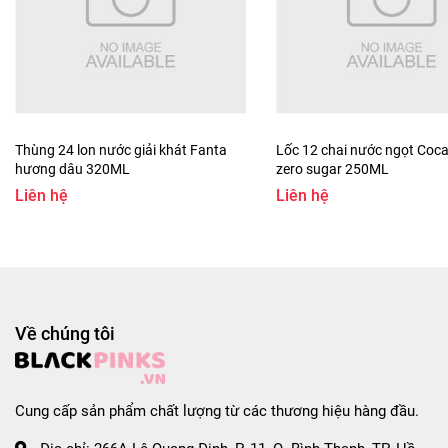
#chaovifondemkhiom #chaovifondamvi #blackpinks
#blackpinksvn #blackpinkscom #blackpinkscomvn
#blackpink #blackpinkvn #blackpinkcom
#blackpinkcomvn #blps #blpsvn #blpscom #blpscomvn
#blp #blpvn #blpcom #blpcomvn
Thùng 24 lon nước giải khát Fanta
Lốc 12 chai nước ngọt Coca
hương dâu 320ML
zero sugar 250ML
Liên hệ
Liên hệ
Về chúng tôi
Cung cấp sản phẩm chất lượng từ các thương hiệu hàng đầu.