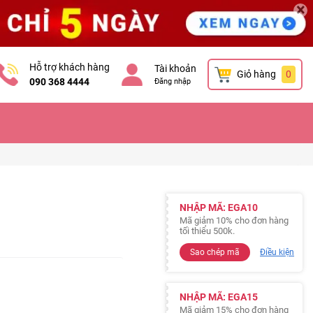
×
Hỗ trợ khách hàng
Tài khoản
Giỏ hàng
0
090 368 4444
Đăng nhập
NHẬP MÃ: EGA10
Mã giảm 10% cho đơn hàng
tối thiểu 500k.
Sao chép mã
Điều kiện
NHẬP MÃ: EGA15
Mã giảm 15% cho đơn hàng