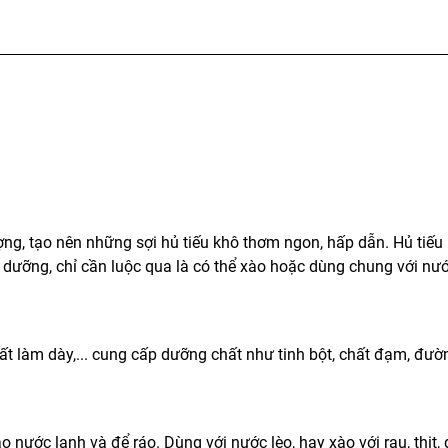
ượng, tạo nên những sợi hủ tiếu khô thơm ngon, hấp dẫn. Hủ tiếu
 dưỡng, chỉ cần luộc qua là có thể xào hoặc dùng chung với nướ
ất làm dày,... cung cấp dưỡng chất như tinh bột, chất đạm, đường
o nước lạnh và để ráo. Dùng với nước lèo, hay xào với rau, thịt, g