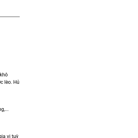
 khô
c lèo. Hủ
,...
ia vị tuỳ