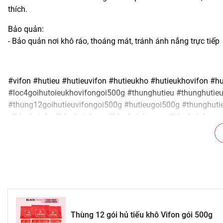
thích.
Bảo quản:
- Bảo quản nơi khô ráo, thoáng mát, tránh ánh nắng trực tiếp
#vifon #hutieu #hutieuvifon #hutieukho #hutieukhovifon #h
#loc4goihutoieukhovifongoi500g #thunghutieu #thunghutieu
#thung12goihutieuvifongoi500g #hutieugoi500g #thunghutie
#blackpinks #blackpinksvn #blackpinkscom #blackpinksco
#blpsvn #blpscom #blpscomvn #blp #blpvn #blpcom #blp
Thùng 12 gói hủ tiếu khô Vifon gói 500g