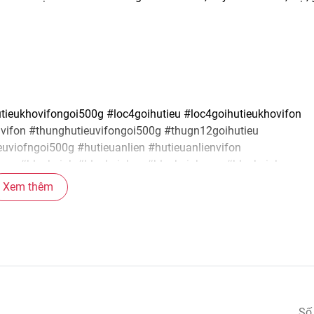
utieukhovifongoi500g #loc4goihutieu #loc4goihutieukhovifon
vifon #thunghutieuvifongoi500g #thugn12goihutieu
uviofngoi500g #hutieuanlien #hutieuanlienvifon
mvn #blackpink #blackpinkvn #blackpinkcom #blackpinkcomvn
comvn
Xem thêm
Số