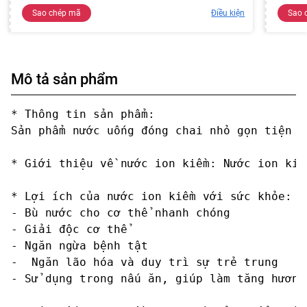
Sao chép mã
Điều kiện
Sao 
Mô tả sản phẩm
* Thông tin sản phẩm: 

Sản phẩm nước uống đóng chai nhỏ gọn tiện l
* Giới thiệu về nước ion kiềm: Nước ion kiề
* Lợi ích của nước ion kiềm với sức khỏe:   
- Bù nước cho cơ thể nhanh chóng

- Giải độc cơ thể

- Ngăn ngừa bệnh tật

-  Ngăn lão hóa và duy trì sự trẻ trung

- Sử dụng trong nấu ăn, giúp làm tăng hương