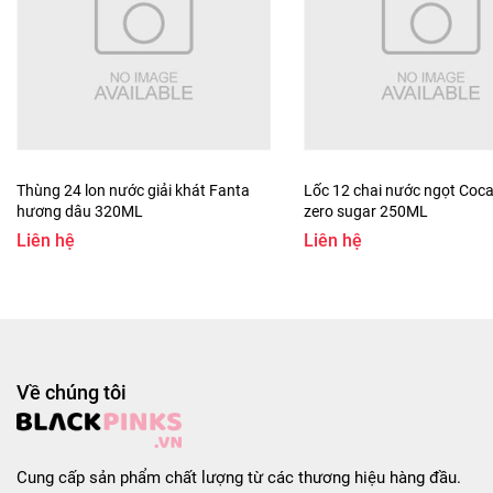
- Cho gói mì, gói súp và gói rau vào 500ml nước sôi. Nấu
khoảng 3 phút, sau đó trộn đều và thưởng thức.
* Bảo quản:
- Bảo quản nơi khô ráo tránh tiếp xúc trực tiếp ánh nắng
mặt trời.
Thùng 24 lon nước giải khát Fanta
Lốc 12 chai nước ngọt Coca
hương dâu 320ML
zero sugar 250ML
#nongshim #minongshim #migoinongshim
Liên hệ
Liên hệ
#mianliennongshim #micayshinkimchinongshimgoi120g
#mianlienmicayshinkimchinongshimgoi120g
#loc5goiminongshim
#loc5goimihanquocmicayshinkimchinongshimgoi120g
#mihanquocnongshin #micayhanquoc
#loc5goimicayhanquoc
Về chúng tôi
#loc5goimicayshinkimchinongshimgoi120ghanquoc
#loc10goimicayshinkimchinongshimgoi120g
#loc10goimihanquoc
Cung cấp sản phẩm chất lượng từ các thương hiệu hàng đầu.
#loc10goimihanquocshinkimchinongshimgoi120g