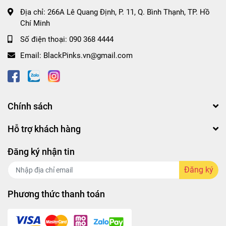
#thungmianlien #thungmianliennongshim
Địa chỉ:
266A Lê Quang Định, P. 11, Q. Bình Thạnh, TP. Hồ
#thung40goimianlienshinkimchi #mikimchihanquoc
Chí Minh
#thungmihanquockimchi
Số điện thoại:
090 368 4444
#thung40goimicayshinkimchinongshimgoi120g
#blackpinks #blackpinksvn #blackpinkscom
Email:
BlackPinks.vn@gmail.com
#blackpinkscomvn #blackpink #blackpinkvn
#blackpinkcom #blackpinkcomvn #blps #blpsvn
#blpscom #blpscomvn #blp #blpvn #blpcom #blpcomvn
Chính sách
Hỗ trợ khách hàng
Đăng ký nhận tin
Đăng ký
Phương thức thanh toán