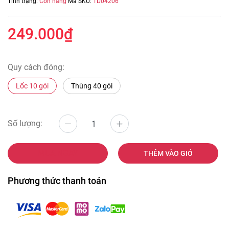
Tình trạng:
Còn hàng
Mã SKU:
TD04206
249.000₫
Quy cách đóng:
Lốc 10 gói
Thùng 40 gói
Số lượng:
MUA NGAY
THÊM VÀO GIỎ
Phương thức thanh toán