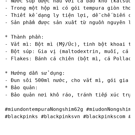
- Nước súp được nấu với cá bào khô (katsuob
- Trong một hộp mì có gói tempura giòn thơm
- Thiết kế dạng ly tiện lợi, dễ chế biến ch
- Sản phẩm được sản xuất từ nguồn nguyên li
* Thành phần:

- Vắt mì: Bột mì (Mỹ/Úc), tinh bột khoai tâ
- Bột súp: Gia vị (maltodextrin, muối, cá n
- Flakes: Bánh cá chiên (bột mì, cá Pollack
* Hướng dẫn sử dụng:

- Đun sôi 500ml nước, cho vắt mì, gói gia v
* Bảo quản:

- Bảo quản nơi khô ráo, tránh tiếp xúc trực
#miundontempuraNongshim62g #miudonNongshim6