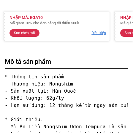
NHẬP MÃ: EGA10
NHẬP 
Mã giảm 10% cho đơn hàng tối thiểu 500k.
Mã giảm
Sao chép mã
Điều kiện
Sao 
Mô tả sản phẩm
* Thông tin sản phẩm 

- Thương hiệu: Nongshim

- Sản xuất tại: Hàn Quốc

- Khối lượng: 62g/ly

- Hạn sử dụng: 12 tháng kể từ ngày sản xuất

* Giới thiệu:

- Mì Ăn Liền Nongshim Udon Tempura là sản p