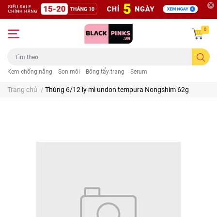
0
Kem chống nắng
Son môi
Bông tẩy trang
Serum
Trang chủ
/
Thùng 6/12 ly mì undon tempura Nongshim 62g