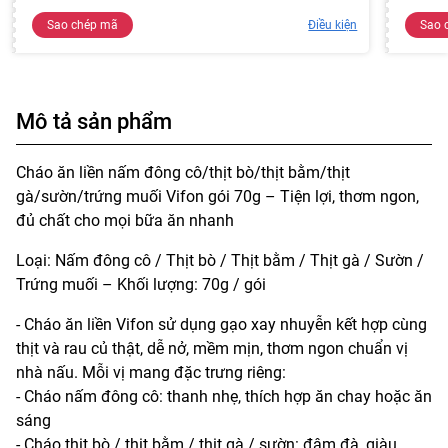
Sao chép mã
Điều kiện
Sao 
Mô tả sản phẩm
Cháo ăn liền nấm đông cô/thịt bò/thịt bằm/thịt
gà/sườn/trứng muối Vifon gói 70g – Tiện lợi, thơm ngon,
đủ chất cho mọi bữa ăn nhanh
Loại: Nấm đông cô / Thịt bò / Thịt bằm / Thịt gà / Sườn /
Trứng muối – Khối lượng: 70g / gói
- Cháo ăn liền Vifon sử dụng gạo xay nhuyễn kết hợp cùng
thịt và rau củ thật, dễ nở, mềm mịn, thơm ngon chuẩn vị
nhà nấu. Mỗi vị mang đặc trưng riêng:
- Cháo nấm đông cô: thanh nhẹ, thích hợp ăn chay hoặc ăn
sáng
- Cháo thịt bò / thịt bằm / thịt gà / sườn: đậm đà, giàu