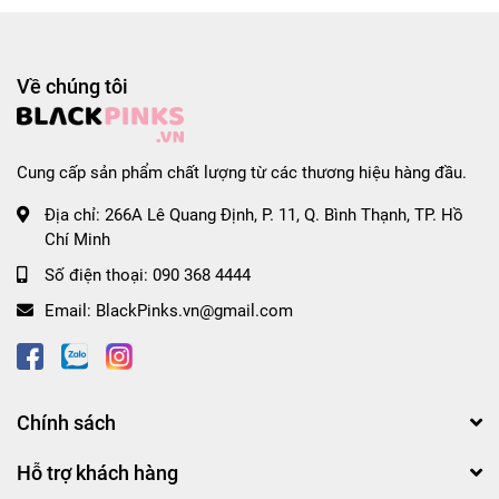
#blackpinkscomvn #blackpink #blackpinkvn
#blackpinkcom #blackpinkcomvn #blps #blpsvn
#blpscom #blpscomvn #blp #blpvn #blpcom #blpcomvn
Về chúng tôi
Cung cấp sản phẩm chất lượng từ các thương hiệu hàng đầu.
Địa chỉ:
266A Lê Quang Định, P. 11, Q. Bình Thạnh, TP. Hồ
Chí Minh
Số điện thoại:
090 368 4444
Email:
BlackPinks.vn@gmail.com
Chính sách
Hỗ trợ khách hàng