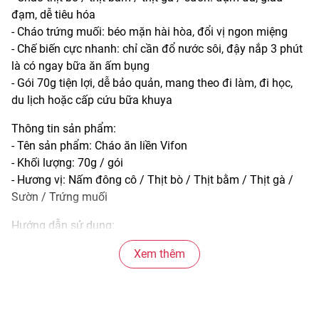
đạm, dễ tiêu hóa
- Cháo trứng muối: béo mặn hài hòa, đổi vị ngon miệng
- Chế biến cực nhanh: chỉ cần đổ nước sôi, đậy nắp 3 phút
là có ngay bữa ăn ấm bụng
- Gói 70g tiện lợi, dễ bảo quản, mang theo đi làm, đi học,
du lịch hoặc cấp cứu bữa khuya
Thông tin sản phẩm:
- Tên sản phẩm: Cháo ăn liền Vifon
- Khối lượng: 70g / gói
- Hương vị: Nấm đông cô / Thịt bò / Thịt bằm / Thịt gà /
Sườn / Trứng muối
Hướng dẫn sử dụng:
- Cho cháo và gói gia vị vào tô
Xem thêm
- Chế 350ml nước sôi, đậy nắp 3 phút, trộn đều và dùng
ngay
- Bảo quản: Nơi khô ráo, thoáng mát
- Hạn sử dụng: Xem trên bao bì