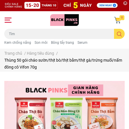
0
Kem chống nắng
Son môi
Bông tẩy trang
Serum
Trang chủ
/
Hàng tiêu dùng
/
Thùng 50 gói cháo sườn/thịt bò/thịt bằm/thịt gà/trứng muối/nấm
đông cô Vifon 70g