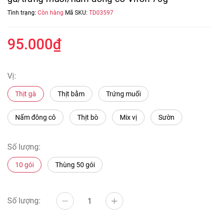
Tình trạng:
Còn hàng
Mã SKU:
TD03597
95.000₫
Vị:
Thịt gà
Thịt bằm
Trứng muối
Nấm đông cô
Thịt bò
Mix vị
Sườn
Số lượng:
10 gói
Thùng 50 gói
Số lượng: