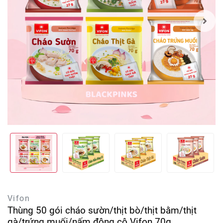
Vifon
Thùng 50 gói cháo sườn/thịt bò/thịt bằm/thịt
gà/trứng muối/nấm đông cô Vifon 70g