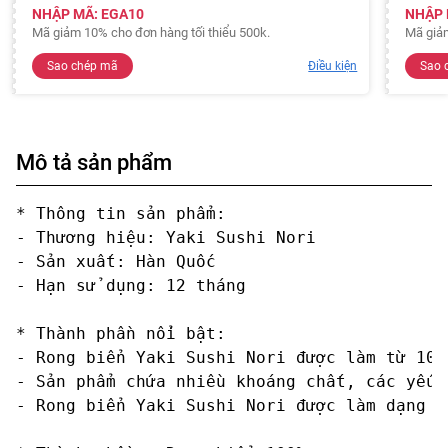
NHẬP MÃ: EGA10
NHẬP 
Mã giảm 10% cho đơn hàng tối thiểu 500k.
Mã giảm
Sao chép mã
Điều kiện
Sao 
Mô tả sản phẩm
* Thông tin sản phẩm:

- Thương hiệu: Yaki Sushi Nori

- Sản xuất: Hàn Quốc

- Hạn sử dụng: 12 tháng

* Thành phần nổi bật:

- Rong biển Yaki Sushi Nori được làm từ 100
- Sản phẩm chứa nhiều khoáng chất, các yếu 
- Rong biển Yaki Sushi Nori được làm dạng m