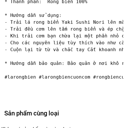
* Thành phần:  Rong biển 100%

* Hướng dẫn sử dụng:

- Trải lá rong biển Yaki Sushi Nori lên mành
- Trải đều cơm lên tấm rong biển và ép chặt 
- Khi trải cơm bạn chừa lại một phần nhỏ củ
- Cho các nguyên liệu tùy thích vào như cà 
- Cuộn lại từ từ và chắc tay Cắt khoanh nhỏ 
* Hướng dẫn bảo quản: Bảo quản ở nơi khô rá
#larongbien #larongbiencuoncom #rongbiencuo
Sản phẩm cùng loại