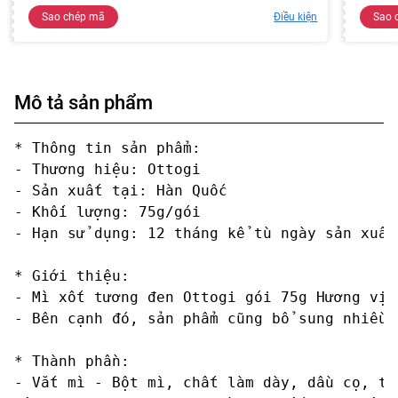
Sao chép mã
Điều kiện
Sao 
Mô tả sản phẩm
* Thông tin sản phẩm:

- Thương hiệu: Ottogi

- Sản xuất tại: Hàn Quốc

- Khối lượng: 75g/gói

- Hạn sử dụng: 12 tháng kể tù ngày sản xuất

* Giới thiệu:

- Mì xốt tương đen Ottogi gói 75g Hương vị 
- Bên cạnh đó, sản phẩm cũng bổ sung nhiều 
* Thành phần:

- Vắt mì - Bột mì, chất làm dày, dầu cọ, ti