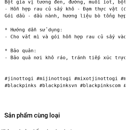
Bột gia vị tương đen, đường, muối iot, bột 
- Hỗn hợp rau củ sấy khô - Đạm thực vật (đậ
Gói dầu - dầu nành, hương liệu bò tổng hợp,
* Hướng dẫn sử dụng:

- Cho vắt mì và gói hỗn hợp rau củ sấy vào 
* Bảo quản:

- Bảo quả nơi khô ráo, tránh tiếp xúc trực 
#jinottogi #mijinottogi #mixotjinottogi #mi
Sản phẩm cùng loại