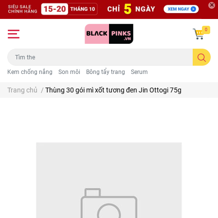
0
Kem chống nắng
Son môi
Bông tẩy trang
Serum
Trang chủ
/
Thùng 30 gói mì xốt tương đen Jin Ottogi 75g