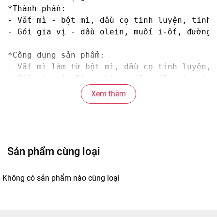
*Thành phần:

- Vắt mì - bột mì, dầu cọ tinh luyện, tinh 
- Gói gia vị - dầu olein, muối i-ốt, đường,
*Công dụng sản phẩm:

- Vắt mì làm từ bột mì, dầu cọ tinh luyện, 
- Gói gia vị  là sự hòa quyện giữa các gia 
Xem thêm
*Hướng dẫn sử dụng:

- Cho vắt mì và gói gia vị vào tô. Chế vào 
- Sử dụng lượng nước vừa đủ để không làm nhạ
- Không thường xuyên dùng thay bữa chính tr
Sản phẩm cùng loại
*Bảo quản: 

- Nơi khô ráo thoáng mát. 

Không có sản phẩm nào cùng loại
- Tránh ánh nắng trực tiếp, nơi có nhiệt độ
- Nên chế biến ngay sau khi mở bao bì.
