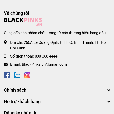
*Thông tin sản phẩm:

- Xuất xứ thương hiệu: Việt Nam

- Nơi sản xuất: Việt Nam

Về chúng tôi
- Hạn sử dụng: 6 tháng kể từ ngày sản xuất

- Sợi mì: sợi tròn và nhỏ

Cung cấp sản phẩm chất lượng từ các thương hiệu hàng đầu.
#thungmi #thungmigoi #thungmianlien #thungm
Địa chỉ:
266A Lê Quang Định, P. 11, Q. Bình Thạnh, TP. Hồ
Chí Minh
Số điện thoại:
090 368 4444
Email:
BlackPinks.vn@gmail.com
Chính sách
Hỗ trợ khách hàng
Đăng ký nhận tin