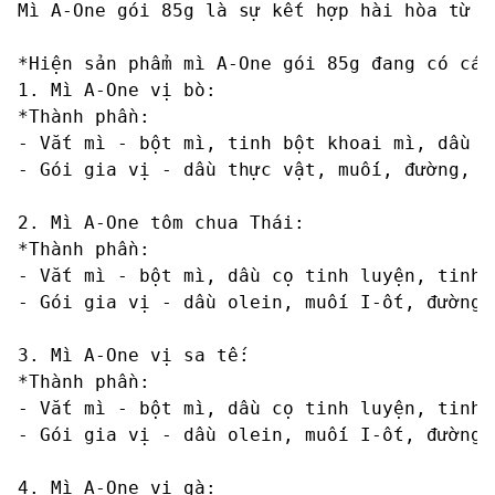
Mì A-One gói 85g là sự kết hợp hài hòa từ nư
*Hiện sản phẩm mì A-One gói 85g đang có các 
1. Mì A-One vị bò:

*Thành phần:

- Vắt mì - bột mì, tinh bột khoai mì, dầu s
- Gói gia vị - dầu thực vật, muối, đường, g
2. Mì A-One tôm chua Thái:

*Thành phần:

- Vắt mì - bột mì, dầu cọ tinh luyện, tinh 
- Gói gia vị - dầu olein, muối I-ốt, đường,
3. Mì A-One vị sa tế:

*Thành phần:

- Vắt mì - bột mì, dầu cọ tinh luyện, tinh 
- Gói gia vị - dầu olein, muối I-ốt, đường,
4. Mì A-One vị gà:
