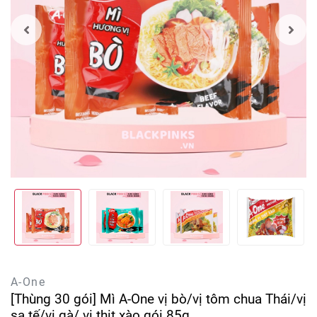
A-One
[Thùng 30 gói] Mì A-One vị bò/vị tôm chua Thái/vị
sa tế/vị gà/ vị thịt xào gói 85g