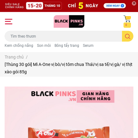
0
Kem chống nắng
Son môi
Bông tẩy trang
Serum
Trang chủ
/
[Thùng 30 gói] Mì A-One vị bò/vị tôm chua Thái/vị sa tế/vị gà/ vị thịt
xào gói 85g