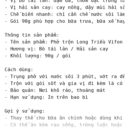
- Vị bò tái lăn: đậm đà, thơm đặc trưng từ 
- Vị hải sản cay: cay nồng, dậy mùi hải sản
- Chế biến nhanh: chỉ cần chế nước sôi làm 
- Gói 90g phù hợp cho bữa trưa, bữa xế hay 
Thông tin sản phẩm:

- Tên sản phẩm: Phở trộn Long Triều Vifon

- Hương vị: Bò tái lăn / Hải sản cay

- Khối lượng: 90g / gói

Cách dùng:

- Trụng phở với nước sôi 3 phút, vớt ra để r
- Trộn với gói sốt và gia vị đi kèm là có th
- Bảo quản: Nơi khô ráo, thoáng mát

- Hạn sử dụng: In trên bao bì

Gợi ý sử dụng:

- Thay thế cho bữa ăn chính hoặc dùng khi cầ
- Có thể ăn kèm rau sống, trứng luộc hoặc c