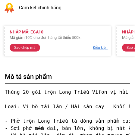
Cam kết chính hãng
NHẬP MÃ: EGA10
NHẬP 
Mã giảm 10% cho đơn hàng tối thiểu 500k.
Mã giảm
Sao chép mã
Điều kiện
Sao 
Mô tả sản phẩm
Thùng 20 gói trộn Long Triều Vifon vị ha
Loại: Vị bò tái lăn / Hải sản cay – Khối lư
- Phở trộn Long Triều là dòng sản phẩm cao 
- Sợi phở mềm dai, bản lớn, không bị nát kh