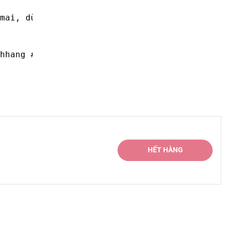
mai, dùng nêm nếm các món xào, canh, lẩu cay

hhang #bototgiareh #goibotot1kg #loc2goiboto
HẾT HÀNG