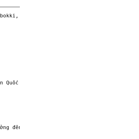
bokki, gà cay, mì cay... Màu đỏ tự nhiên, cay
n Quốc Ottogi 500g là 100% bột ớt khô.

ởng đến chất lượng của sản phẩm.
