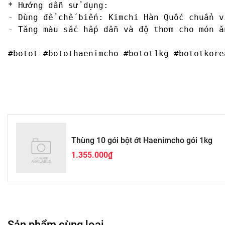
* Hướng dẫn sử dụng:

- Dùng để chế biến: Kimchi Hàn Quốc chuẩn v
- Tăng màu sắc hấp dẫn và độ thơm cho món ăn
#botot #botothaenimcho #botot1kg #bototkore
Thùng 10 gói bột ớt Haenimcho gói 1kg
1.355.000₫
Sản phẩm cùng loại