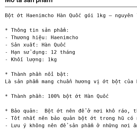
Bột ớt Haenimcho Hàn Quốc gói 1kg – nguyên 
* Thông tin sản phẩm:

- Thương hiệu: Haenimcho

- Sản xuất: Hàn Quốc

- Hạn sử dụng: 12 tháng

- Khối lượng: 1kg

* Thành phần nổi bật:

Là sản phẩm mang chuẩn hương vị ớt bột của 
* Thành phần: 100% bột ớt Hàn Quốc

* Bảo quản:  Bột ớt nên để ở nơi khô ráo, th
- Tốt nhất nên bảo quản bột ớt trong hũ có 
- Lưu ý không nên để sản phẩm ở những nơi ẩ