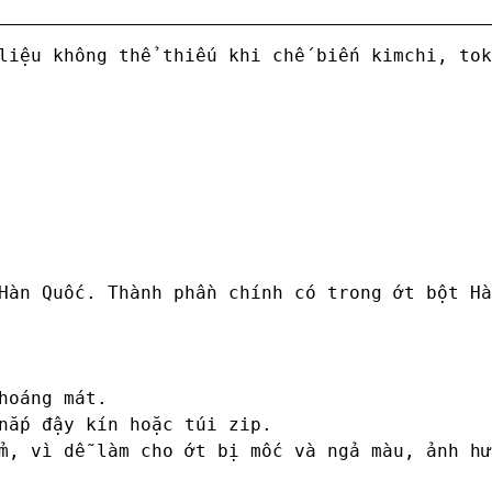
liệu không thể thiếu khi chế biến kimchi, tok
Hàn Quốc. Thành phần chính có trong ớt bột Hà
oáng mát.

nắp đậy kín hoặc túi zip.

m, vì dễ làm cho ớt bị mốc và ngả màu, ảnh hư