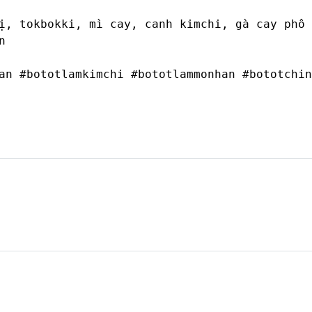
ị, tokbokki, mì cay, canh kimchi, gà cay phô 


an #bototlamkimchi #bototlammonhan #bototchin