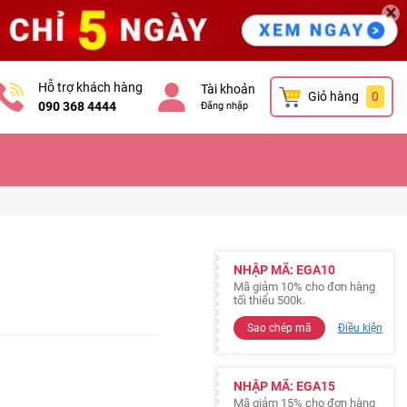
×
Hỗ trợ khách hàng
Tài khoản
Giỏ hàng
0
090 368 4444
Đăng nhập
NHẬP MÃ: EGA10
Mã giảm 10% cho đơn hàng
tối thiểu 500k.
Sao chép mã
Điều kiện
NHẬP MÃ: EGA15
Mã giảm 15% cho đơn hàng