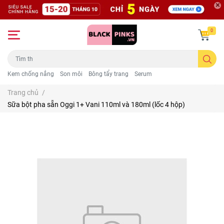
0
Kem chống nắng
Son môi
Bông tẩy trang
Serum
Trang chủ
/
Sữa bột pha sẵn Oggi 1+ Vani 110ml và 180ml (lốc 4 hộp)