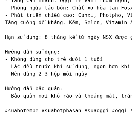
- Tăng cân nhanh: Oggi 1+ Vani thơm ngon, g
- Phòng ngừa táo bón: Chất xơ hòa tan Fos/I
- Phát triển chiều cao: Canxi, Photpho, Vit
Tăng cường đề kháng: Kẽm, Selen, Vitamin A 
Hạn sử dụng: 8 tháng kể từ ngày NSX được gh
Hướng dẫn sử dụng:

- Không dùng cho trẻ dưới 1 tuổi

- Lắc đều trước khi sử dụng, ngon hơn khi uố
- Nên dùng 2-3 hộp mỗi ngày

Hướng dẫn bảo quản:

- Bảo quản nơi khô ráo và thoáng mát, tránh
#suabotembe #suabotphasan #suaoggi #oggi #s