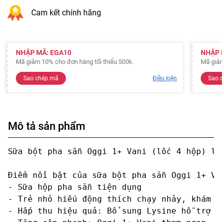
Cam kết chính hãng
NHẬP MÃ: EGA10
NHẬP 
Mã giảm 10% cho đơn hàng tối thiểu 500k.
Mã giảm
Sao chép mã
Điều kiện
Sao 
Mô tả sản phẩm
Sữa bột pha sẵn Oggi 1+ Vani (lốc 4 hộp) là
Điểm nổi bật của sữa bột pha sẵn Oggi 1+ Va
- Sữa hộp pha sẵn tiện dụng

- Trẻ nhỏ hiếu động thích chạy nhảy, khám p
- Hấp thu hiệu quả: Bổ sung Lysine hỗ trợ t