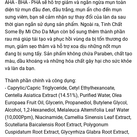
AHA - BHA - PHA sẽ hỗ trợ giảm và ngăn ngừa mụn toàn
diện từ mụn đầu đen, đầu trắng, mụn ẩn cho đến mụn
sưng viêm, bạn sẽ cảm nhận sự thay đổi của làn da sau
thời gian ngắn sử dụng sản phẩm. Ngoài ra, Tinh Chất
Some By Mi Cho Da Mụn còn bổ sung thêm thành phần
rau má giúp tái tạo và phục hồi vùng da bị tổn thương do
mụn, giảm sẹo thâm và hỗ trợ xoa dịu những nốt mụn
đang bị sưng tấy. Sản phẩm không chứa Paraben, chất tạo
màu, dầu khoáng và những hóa chất gây hại cho sức khỏe
và làn da bạn.
Thành phần chính và công dụng:
- Caprylic/Capric Triglyceride, Cetyl Ethylhexanoate,
Centella Asiatica Extract (14.51%), Purified Water, Olea
Europaea Fruit Oil, Glycerin, Propanediol, Butylene Glycol,
Alcohol, 1,2-Hexanediol, Melaleuca Alternifolia Leaf Water
(10,000Ppm), Niacinamide, Camellia Sinensis Leaf Extract,
Scutellaria Baicalensis Root Extract, Polygonum
Cuspidatum Root Extract, Glycyrrhiza Glabra Root Extract,