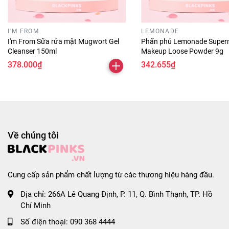
- Dung tích: 50ml
- Thương hiệu: Some By Mi
- Xuất xứ thương hiệu: Hàn Quốc
I'M FROM
LEMONADE
- Sản xuất tại: Hàn Quốc.
I'm From Sữa rửa mặt Mugwort Gel
Phấn phủ Lemonade Super
Cleanser 150ml
Makeup Loose Powder 9g
#somebymi#lamdep #duongdadep #somebymi50ml
378.000₫
342.655₫
#serumsomebymi #serumgiamtham #serumsangda
#duongsangda #serumtrehoalanda
#serumduongtrangsomebymi #duongchatgiamthamnam
#duongsangda #serumduongam #serum30ml
#blackpinks #blackpinksvn #blackpinkscom
Về chúng tôi
#blackpinkscomvn #blackpink #blackpinkvn
#blackpinkcom #blackpinkcomvn #blps #blpsvn
#blpscom #blpscomvn #blp #blpvn #blpcom #blpcomv
Cung cấp sản phẩm chất lượng từ các thương hiệu hàng đầu.
Địa chỉ:
266A Lê Quang Định, P. 11, Q. Bình Thạnh, TP. Hồ
Chí Minh
Số điện thoại:
090 368 4444