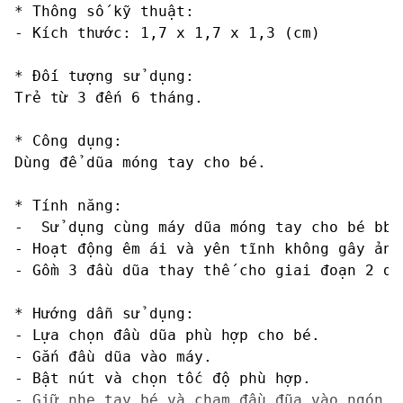
* Thông số kỹ thuật:

- Kích thước: 1,7 x 1,7 x 1,3 (cm) 

* Đối tượng sử dụng:

Trẻ từ 3 đến 6 tháng.

* Công dụng:

Dùng để dũa móng tay cho bé.

* Tính năng:

-  Sử dụng cùng máy dũa móng tay cho bé bblü
- Hoạt động êm ái và yên tĩnh không gây ảnh
- Gồm 3 đầu dũa thay thế cho giai đoạn 2 dà
* Hướng dẫn sử dụng:

- Lựa chọn đầu dũa phù hợp cho bé.

- Gắn đầu dũa vào máy.

- Bật nút và chọn tốc độ phù hợp.

- Giữ nhẹ tay bé và chạm đầu đũa vào ngón ta