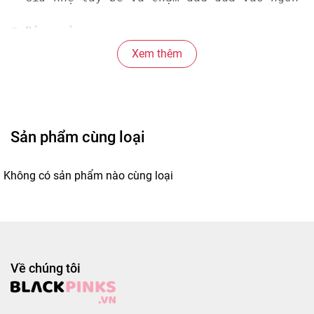
* Bảo quản:

- Bảo quản sản phẩm ở nơi khô ráo, tránh ti
Xem thêm
*Thông tin sản phẩm: 

- Thương hiệu: bbluv

- Xuất xứ: Canada

- Sản xuất tại: Trung Quốc

Sản phẩm cùng loại
#dauduamongtay #bobadauduamongtaybbluvtriom
Không có sản phẩm nào cùng loại
Về chúng tôi