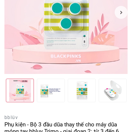
bblüv
Phụ kiện - Bộ 3 đầu dũa thay thế cho máy dũa
móng tay bbluv Trimo - giai đoạn 2: từ 3 đến 6