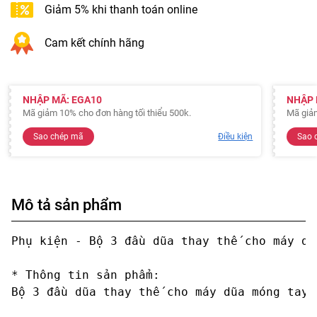
Giảm 5% khi thanh toán online
Cam kết chính hãng
NHẬP MÃ: EGA10
NHẬP 
Mã giảm 10% cho đơn hàng tối thiểu 500k.
Mã giảm
Sao chép mã
Điều kiện
Sao 
Mô tả sản phẩm
Phụ kiện - Bộ 3 đầu dũa thay thế cho máy dũ
* Thông tin sản phẩm:

Bộ 3 đầu dũa thay thế cho máy dũa móng tay 