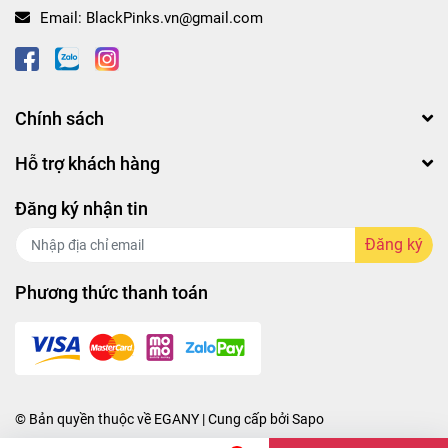
Email:
BlackPinks.vn@gmail.com
#freeplus #lamdep #phanphu
#phanphufreepluschekhuyetdiemdiunhe
#phanphukiemdau #phanphudangbotkiemdau
#phanphukiemdau8g #phanphufreepluschekhuyetdiem
Chính sách
#phanphuchekhuyetdiemchoda
#phanphufreepluskiemsoatdau #phanphudangbotfreeplus
Hỗ trợ khách hàng
#phanphuminli #phanphukiemdauminli
#phanphudangphanbotkiemdau #phanphuhoptron
Đăng ký nhận tin
#phanphulautroi #phanphuchekhuyetdiem #makeup
#phanphusieuli #blackpinks #blackpinksvn
Đăng ký
#blackpinkscom #blackpinkscomvn #blackpink
#blackpinkvn #blackpinkcom #blackpinkcomvn #blps
Phương thức thanh toán
#blpsvn #blpscom #blpscomvn #blp #blpvn #blpcom
#blpcomvn
© Bản quyền thuộc về
EGANY
| Cung cấp bởi
Sapo