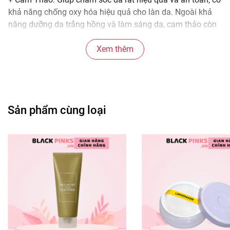
khả năng chống oxy hóa hiệu quả cho làn da. Ngoài khả
năng dưỡng da trắng hồng và làm sáng da, cam thảo còn
cho thấy khả năng trị mụn, làm mịn da và làm dịu da nhạy
cảm.
Xem thêm
+ Trần Bì: Có tác dụng giảm viêm, chống lỡ loét, chống dị
ứng.
+ Niacinamide (Vitamin B3): chống oxy hóa, làm dịu da,
giảm mụn và cải thiện lỗ chân lông to, dưỡng sáng da.
Sản phẩm cùng loại
Thành phần chi tiết: Talc, mica, cellulose, silica, Mg
myristate, isononyl isononanoate, mineral oil, Ca
carbonate, methicone,...
Công dụng chính: Phấn phủ trang điểm dịu nhẹ Freeplus
Face Up Powder giúp che phủ tự nhiên nhờ các hạt bột
phấn siêu mịn. Đồng thời, sản phẩm giúp da căng mượt,
khô thoáng rạng rỡ.
Loại da phù hợp: Sản phẩm phù hợp với mọi loại da.