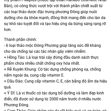
Bản), có công thức vượt trội với thành phần chiết xuất từ
các loại thảo dược đặc trưng phương Đông giúp nuôi
dưỡng cho da khỏe mạnh, đồng thời mang đến cho làn da
sự khô ráo tuyệt đối và tạo hiệu ứng da bừng sáng rạng rỡ
hơn.
Thành phần chính:
- 6 loại thảo mộc Đông Phương giúp tăng sức đề kháng
cho da chống lại các tác nhân gây viêm nhiễm:
+ Hồng Táo: Là loại trái cây đứng đầu danh sách thực
phẩm chứa nhiều chất chống oxy hóa nhất.
+ Rễ Xuyên Khung: Có tác dụng chống phóng xạ, chống
nấm ngoài da, cung cấp vitamin E.
+ Dầu Đào: Cung cấp vitamin C, E, cân bằng độ ẩm da hiệu
quả.
+ Ý Dĩ: Là vị thuốc có tác dụng bổ dưỡng và làm đẹp kinh
điển, đã được sử dụng từ 2000 năm trước ở nhiều nước
Phương Đông.
+ Cam Thảo: Giúp chăm sóc da rất hiệu quả và an toàn, có