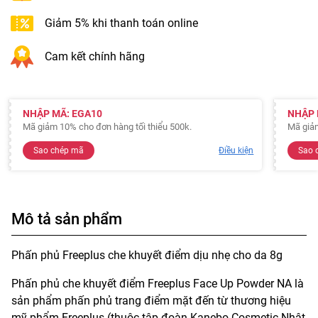
Giảm 5% khi thanh toán online
Cam kết chính hãng
NHẬP MÃ: EGA10
NHẬP 
Mã giảm 10% cho đơn hàng tối thiểu 500k.
Mã giảm
Sao chép mã
Điều kiện
Sao 
Mô tả sản phẩm
Phấn phủ Freeplus che khuyết điểm dịu nhẹ cho da 8g
Phấn phủ che khuyết điểm Freeplus Face Up Powder NA là
sản phẩm phấn phủ trang điểm mặt đến từ thương hiệu
mỹ phẩm Freeplus (thuộc tập đoàn Kanebo Cosmetic Nhật