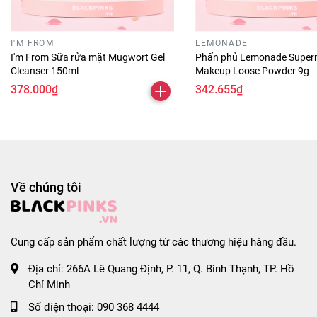
Giải pháp cho tình trạng da:
- Da dầu thừa - lỗ chân lông to.
I'M FROM
LEMONADE
- Da xỉn màu, thiếu sức sống.
I'm From Sữa rửa mặt Mugwort Gel
Phấn phủ Lemonade Super
Cleanser 150ml
Makeup Loose Powder 9g
Hướng dẫn sử dụng:
378.000₫
342.655₫
- Bước 1: Dùng bông phấn thoa phấn nền ở 5 điểm trên
khuôn mặt: Trán, cằm, mũi và hai bên má.
- Bước 2: Sử dụng bông phấn tán nhẹ và đều theo chiều từ
trên xuống dưới.
Bảo quản:
Về chúng tôi
- Bảo quản nơi khô ráo, thoáng mát, tránh ánh nắng trực
tiếp và nhiệt độ cao, nơi ẩm ướt.
- Để xa tầm tay trẻ em.
Cung cấp sản phẩm chất lượng từ các thương hiệu hàng đầu.
Thông số sản phẩm:
Địa chỉ:
266A Lê Quang Định, P. 11, Q. Bình Thạnh, TP. Hồ
- Thương hiệu: Freeplus.
Chí Minh
- Xuất xứ thương hiệu: Nhật Bản.
- Trong lượng: 8g.
Số điện thoại:
090 368 4444