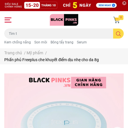
0
Kem chống nắng
Son môi
Bông tẩy trang
Serum
Trang chủ
/
Mỹ phẩm
/
Phấn phủ Freeplus che khuyết điểm dịu nhẹ cho da 8g