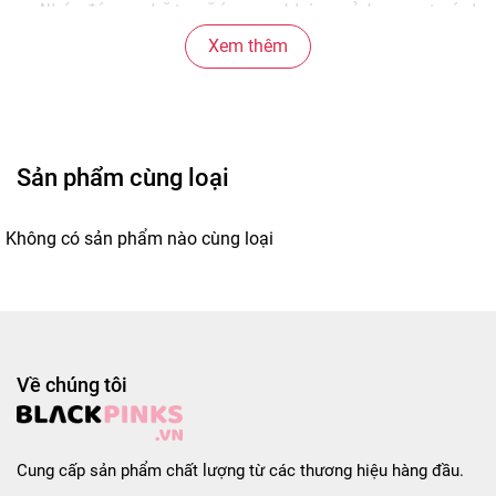
- Nhớ đóng chặt nắp sau khi sử dụng, tránh 
- Lưu ý, không sử dụng khi sản phẩm có dấu 
Xem thêm
* Thông số sản phẩm: 

- Thương hiệu: Hồng Hạnh

- Xuất xứ: Việt Nam

- Sản xuất tại: Việt Nam

Sản phẩm cùng loại
- Hạn sử dụng: 18 tháng từ ngày sản xuất.

Không có sản phẩm nào cùng loại
#nuocmam #nuocmamcotnhi #nuocmamcotnhihongh
Về chúng tôi
Cung cấp sản phẩm chất lượng từ các thương hiệu hàng đầu.