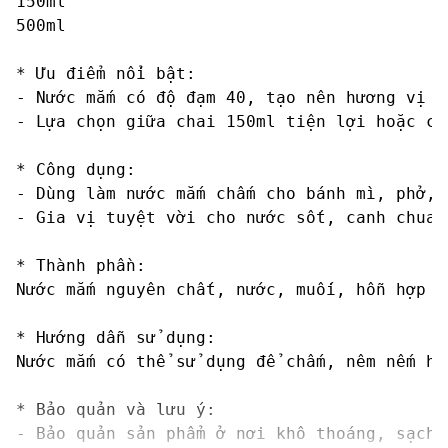
150ml

500ml

* Ưu điểm nổi bật:

- Nước mắm có độ đạm 40, tạo nên hương vị đ
- Lựa chọn giữa chai 150ml tiện lợi hoặc ch
* Công dụng:

- Dùng làm nước mắm chấm cho bánh mì, phở, 
- Gia vị tuyệt vời cho nước sốt, canh chua,
* Thành phần:

Nước mắm nguyên chất, nước, muối, hỗn hợp a
* Hướng dẫn sử dụng:

Nước mắm có thể sử dụng để chấm, nêm nếm ha
* Bảo quản và lưu ý:

- Bảo quản sản phẩm ở nơi khô thoáng, sạch 