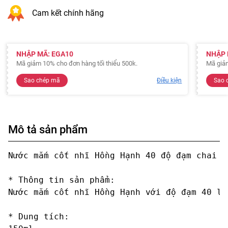
Cam kết chính hãng
NHẬP MÃ: EGA10
NHẬP 
Mã giảm 10% cho đơn hàng tối thiểu 500k.
Mã giảm
Sao chép mã
Điều kiện
Sao 
Mô tả sản phẩm
Nước mắm cốt nhĩ Hồng Hạnh 40 độ đạm chai 15
* Thông tin sản phẩm:

Nước mắm cốt nhĩ Hồng Hạnh với độ đạm 40 là
* Dung tích: 
