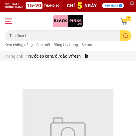
0
Kem chống nắng
Son môi
Bông tẩy trang
Serum
Trang chủ
/
Nước ép cam/ổi/đào Vfresh 1 lít