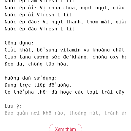
Nước ép cam Vfresh 1 lít

Nước ép ổi: Vị chua chua, ngọt ngọt, giàu v
Nước ép ổi Vfresh 1 lít

Nước ép đào: Vị ngọt thanh, thơm mát, giàu 
Nước ép đào Vfresh 1 lít

Công dụng:

Giải khát, bổ sung vitamin và khoáng chất ch
Giúp tăng cường sức đề kháng, chống oxy hóa.
Đẹp da, chống lão hóa.

Hướng dẫn sử dụng:

Dùng trực tiếp để uống.

Có thể pha thêm đá hoặc các loại trái cây k
Lưu ý:

Bảo quản nơi khô ráo, thoáng mát, tránh ánh
Thời hạn sử dụng:

Xem thêm