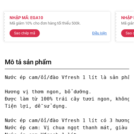
NHẬP MÃ: EGA10
NHẬP 
Mã giảm 10% cho đơn hàng tối thiểu 500k.
Mã giảm
Sao chép mã
Điều kiện
Sao 
Mô tả sản phẩm
Nước ép cam/ổi/đào Vfresh 1 lít là sản phẩm
Hương vị thơm ngon, bổ dưỡng.

Được làm từ 100% trái cây tươi ngon, không 
Tiện lợi, dễ sử dụng.

Nước ép cam/ổi/đào Vfresh 1 lít có 3 hương v
Nước ép cam: Vị chua ngọt thanh mát, giàu v