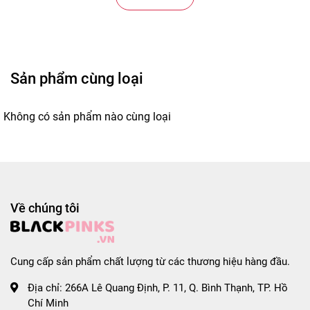
12 tháng kể từ ngày sản xuất.

Thông tin sản xuất:

Sản xuất tại Việt Nam.

Thương nhân chịu trách nhiệm sản xuất: Công
Sản phẩm cùng loại
Không có sản phẩm nào cùng loại
Về chúng tôi
Cung cấp sản phẩm chất lượng từ các thương hiệu hàng đầu.
Địa chỉ:
266A Lê Quang Định, P. 11, Q. Bình Thạnh, TP. Hồ
Chí Minh