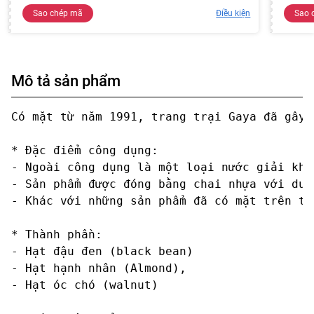
Sao chép mã
Điều kiện
Sao 
Mô tả sản phẩm
Có mặt từ năm 1991, trang trại Gaya đã gây 
* Đặc điểm công dụng:

- Ngoài công dụng là một loại nước giải khá
- Sản phẩm được đóng bằng chai nhựa với dun
- Khác với những sản phẩm đã có mặt trên th
* Thành phần:

- Hạt đậu đen (black bean)

- Hạt hạnh nhân (Almond),

- Hạt óc chó (walnut)
