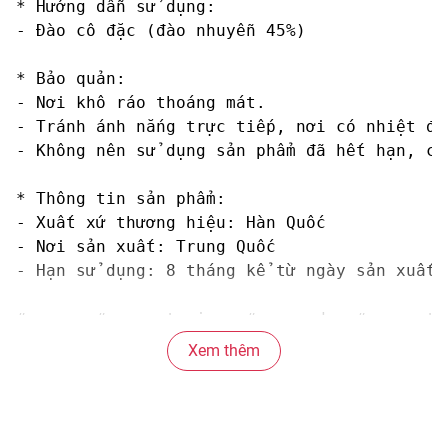
* Hướng dẫn sử dụng:

- Đào cô đặc (đào nhuyễn 45%)

* Bảo quản: 

- Nơi khô ráo thoáng mát. 

- Tránh ánh nắng trực tiếp, nơi có nhiệt độ
- Không nên sử dụng sản phẩm đã hết hạn, có
* Thông tin sản phẩm:

- Xuất xứ thương hiệu: Hàn Quốc

- Nơi sản xuất: Trung Quốc  

- Hạn sử dụng: 8 tháng kể từ ngày sản xuất

#nuocep #nuoceptraicay #nuocepdao #nuoceptu
Xem thêm