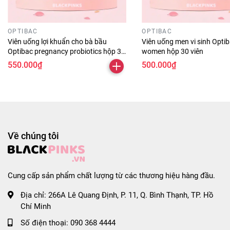
OPTIBAC
OPTIBAC
Viên uống lợi khuẩn cho bà bầu
Viên uống men vi sinh Optib
Optibac pregnancy probiotics hộp 30
women hộp 30 viên
viên
550.000₫
500.000₫
Về chúng tôi
Cung cấp sản phẩm chất lượng từ các thương hiệu hàng đầu.
Địa chỉ:
266A Lê Quang Định, P. 11, Q. Bình Thạnh, TP. Hồ
Chí Minh
Số điện thoại:
090 368 4444