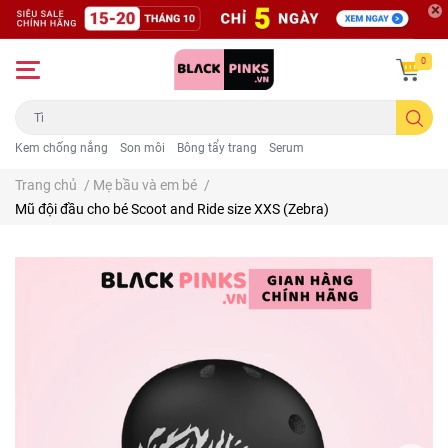
0
Kem chống nắng
Son môi
Bông tẩy trang
Serum
Trang chủ
/
Mẹ bầu và em bé
/
Mũ đội đầu cho bé Scoot and Ride size XXS (Zebra)