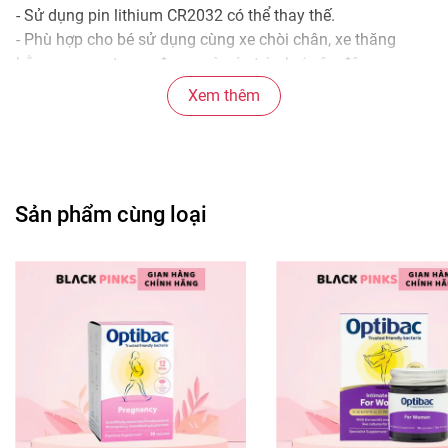
- Sử dụng pin lithium CR2032 có thể thay thế.
- Phù hợp cho bé sử dụng cùng xe chòi chân, xe thăng
bằng, xe scooter, xe đạp,... và các trò chơi vận động.
Xem thêm
* Thông số kỹ thuật:
- Kích cỡ: XXS
- Kích thước vòng đầu: 48 - 52 cm
- Trọng lượng: 0,24 kg
- Đạt tiêu chuẩn an toàn CE, EMC, EN1078, RoHs, 16
Sản phẩm cùng loại
CFR1303, 16 CFR1203, 16 CFR1500, CPSIA
#mudoidauchobe #scootandride #muXXS #muzebra
#muantoanchobe #muchebe #phukienchobe
#mudoichobe #muantoan #mudoitrem #blackpinks
#blackpinksvn #blackpinkscom #blackpinkscomvn
#blackpink #blackpinkvn #blackpinkcom
#blackpinkcomvn #blps #blpsvn #blpscom #blpscomvn
#blp #blpvn #blpcom #blpcomvn
#blackpinks.vn_hochiminh #blackpinks.vn_hanoi