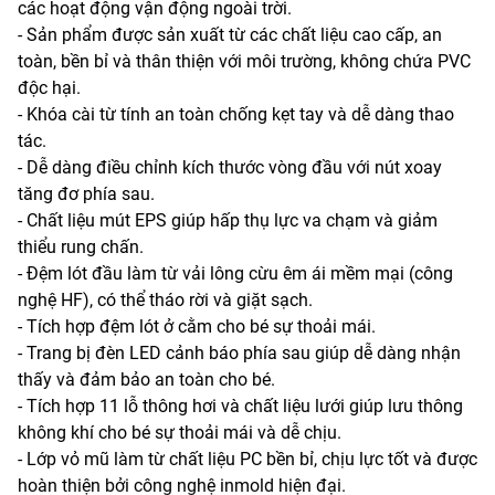
các hoạt động vận động ngoài trời.
- Sản phẩm được sản xuất từ các chất liệu cao cấp, an
toàn, bền bỉ và thân thiện với môi trường, không chứa PVC
độc hại.
- Khóa cài từ tính an toàn chống kẹt tay và dễ dàng thao
tác.
- Dễ dàng điều chỉnh kích thước vòng đầu với nút xoay
tăng đơ phía sau.
- Chất liệu mút EPS giúp hấp thụ lực va chạm và giảm
thiểu rung chấn.
- Đệm lót đầu làm từ vải lông cừu êm ái mềm mại (công
nghệ HF), có thể tháo rời và giặt sạch.
- Tích hợp đệm lót ở cằm cho bé sự thoải mái.
- Trang bị đèn LED cảnh báo phía sau giúp dễ dàng nhận
thấy và đảm bảo an toàn cho bé.
- Tích hợp 11 lỗ thông hơi và chất liệu lưới giúp lưu thông
không khí cho bé sự thoải mái và dễ chịu.
- Lớp vỏ mũ làm từ chất liệu PC bền bỉ, chịu lực tốt và được
hoàn thiện bởi công nghệ inmold hiện đại.