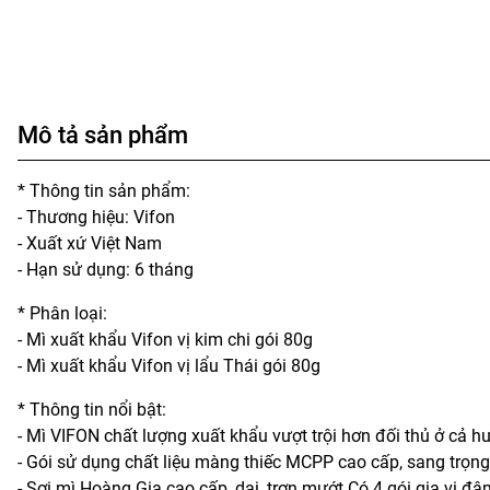
Mô tả sản phẩm
* Thông tin sản phẩm:
- Thương hiệu: Vifon
- Xuất xứ Việt Nam
- Hạn sử dụng: 6 tháng
* Phân loại:
- Mì xuất khẩu Vifon vị kim chi gói 80g
- Mì xuất khẩu Vifon vị lẩu Thái gói 80g
* Thông tin nổi bật:
- Mì VIFON chất lượng xuất khẩu vượt trội hơn đối thủ ở cả hư
- Gói sử dụng chất liệu màng thiếc MCPP cao cấp, sang trọng
- Sợi mì Hoàng Gia cao cấp, dai, trơn mướt.Có 4 gói gia vị đậ