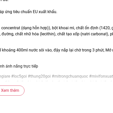
p ứng tiêu chuẩn EU xuất khẩu.
 concentrat (dạng hỗn hợp)), bột khoai mì, chất ổn định (1420,
 đường, chất nhữ hóa (lecithin), chất tạo xốp (natri carbonat),
ế khoảng 400ml nước sôi vào, đậy nắp lại chờ trong 3 phút, Mở 
nh ánh nắng trực tiếp
ongiare #loc5goi #thung20goi #mitrongchuanquoc #mivifonxua
atkhau #vifonkimchi #vifonlauthai #mivifonkimchi #mivifonl
goi #thungmigoi #mivifonmixvi #mixuatkhaumixvi #mitrongiar
Xem thêm
vn #blackpinkscom #blackpinkscomvn #blackpink #blackpinkv
#blpscomvn #blp #blpvn #blpcom #blpcomvn