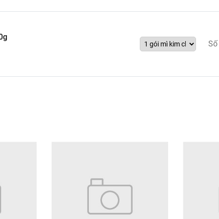
80g
Số