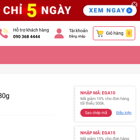
×
Hỗ trợ khách hàng
Tài khoản
Giỏ hàng
0
090 368 4444
Đăng nhập
NHẬP MÃ: EGA10
 80g
Mã giảm 10% cho đơn hàng
tối thiểu 500k.
Sao chép mã
Điều kiện
NHẬP MÃ: EGA15
Mã giảm 15% cho đơn hàng