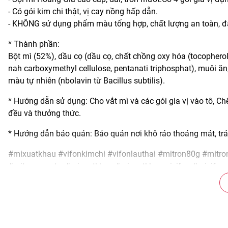
- Có gói kim chi thật, vị cay nồng hấp dẫn.
- KHÔNG sử dụng phẩm màu tổng hợp, chất lượng an toàn, đá
* Thành phần:
Bột mì (52%), dầu cọ (dầu cọ, chất chồng oxy hóa (tocopherol
nah carboxymethyl cellulose, pentanati triphosphat), muôi ăn,
màu tự nhiên (nbolavin từ Bacillus subtilis).
* Hướng dẫn sử dụng: Cho vắt mì và các gói gia vị vào tô, Ch
đều và thưởng thức.
* Hướng dẫn bảo quản: Bảo quản nơi khô ráo thoáng mát, trá
#mixuatkhau #vifonkimchi #vifonlauthai #mitron80g #mitr
#mitronquocte #mixuatkhau #mixuatkhaumivifon #mivifonxu
#mitron80g #migoi80g #migoi #loc5goi #locmigoi #thung20
#mitronquocte #mivifonchinhhang #blackpinks #blackpinks
#blackpinkcom #blackpinkcomvn #blps #blpsvn #blpscom 
#blackpinks.vn_hochiminh #blackpinks.vn_hanoi