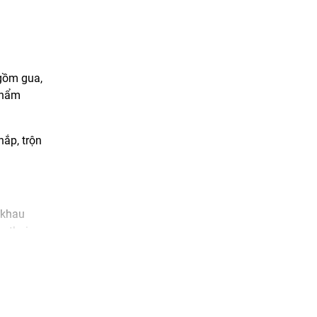
 gồm gua,
 phẩm
nắp, trộn
tkhau
authai
e
n