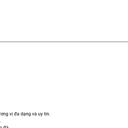
ơng vị đa dạng và uy tín.
.
m đà.