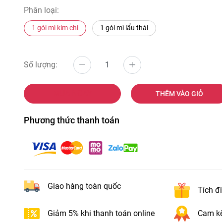
Phân loại:
1 gói mì kim chi
1 gói mì lẩu thái
Số lượng:
MUA NGAY
THÊM VÀO GIỎ
Phương thức thanh toán
Giao hàng toàn quốc
Tích đ
Giảm 5% khi thanh toán online
Cam kế