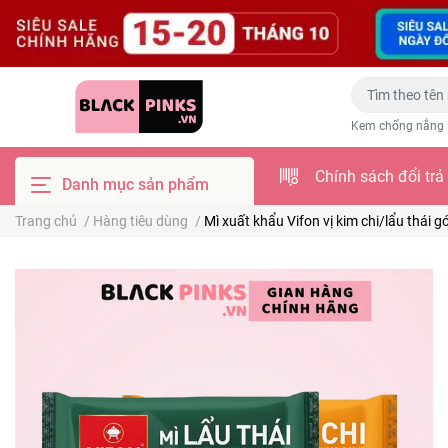
Kem chống nắng
Chính sách đổi trả
Danh mục sản phẩm
Trang chủ
/
Hàng tiêu dùng
/
Mì xuất khẩu Vifon vị kim chi/lẩu thái go