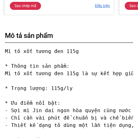
Sao chép mã
Điều kiện
Sao 
Mô tả sản phẩm
Mì tô xốt tương đen 115g

* Thông tin sản phẩm:

Mì tô xốt tương đen 115g là sự kết hợp giữa
* Trọng lượng: 115g/ly

* Ưu điểm nổi bật:

- Sợi mì Jin dai ngon hòa quyện cùng nước xố
- Chỉ cần vài phút để chuẩn bị và chế biến,
- Thiết kế dạng tô dùng một lần tiện dụng, 