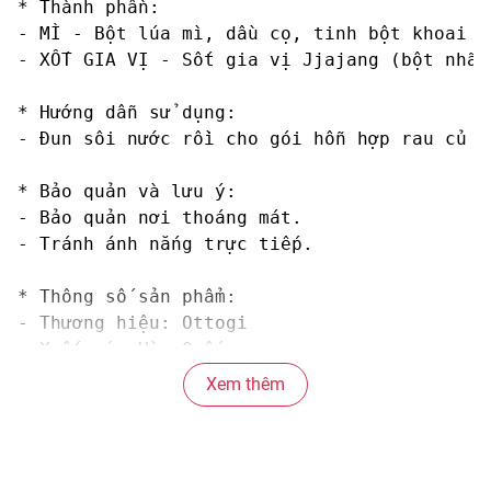
* Thành phần:

- MÌ - Bột lúa mì, dầu cọ, tinh bột khoai t
- XỐT GIA VỊ - Sốt gia vị Jjajang (bột nhão
* Hướng dẫn sử dụng:

- Đun sôi nước rồi cho gói hỗn hợp rau củ s
* Bảo quản và lưu ý:

- Bảo quản nơi thoáng mát. 

- Tránh ánh nắng trực tiếp. 

* Thông số sản phẩm: 

- Thương hiệu: Ottogi

- Xuất xứ: Hàn Quốc

- Sản xuất tại: Việt Nam

Xem thêm
- Hạn sử dụng: 8 tháng kể từ ngày sản xuất

#mito #mitojin #mitojinxottuongden #mitohan