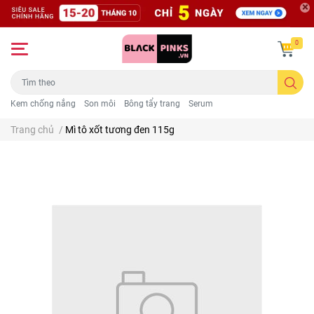
0
Kem chống nắng
Son môi
Bông tẩy trang
Serum
Trang chủ
/
Mì tô xốt tương đen 115g