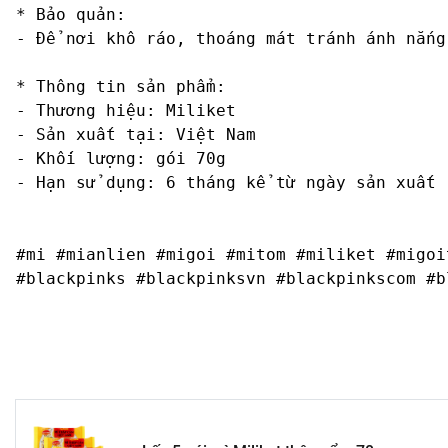
* Bảo quản:

- Để nơi khô ráo, thoáng mát tránh ánh nắng 
* Thông tin sản phẩm:

- Thương hiệu: Miliket

- Sản xuất tại: Việt Nam

- Khối lượng: gói 70g

- Hạn sử dụng: 6 tháng kể từ ngày sản xuất

#mi #mianlien #migoi #mitom #miliket #migoi