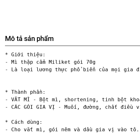
Mô tả sản phẩm
* Giới thiệu:

- Mì thập cẩm Miliket gói 70g 

- Là loại lương thực phổ biển của mọi gia đ
* Thành phần:

- VẮT MÌ - Bột mì, shortening, tinh bột kho
- CÁC GÓI GIA VỊ - Muối, đường, chất điều v
* Cách dùng:

- Cho vắt mì, gói nêm và dầu gia vị vào tô.