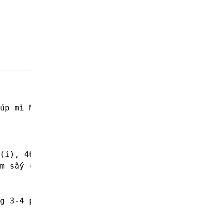
úp mì Miliket thập cẩm đậm đà và hương thơm h
(i), 466), chất tạo xốp (500(i)), phẩm màu tự
m sấy (2%), hương cua t#mitom #mianlien #migo
g 3-4 phút. Mở nắp, trộn đều là dùng được.
