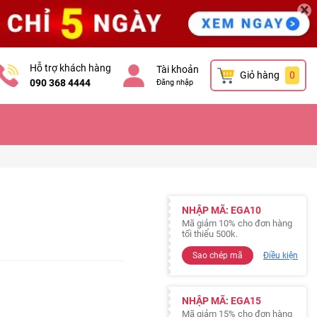
×
Hỗ trợ khách hàng
Tài khoản
Giỏ hàng
0
090 368 4444
Đăng nhập
NHẬP MÃ: EGA10
Mã giảm 10% cho đơn hàng
tối thiểu 500k.
Sao chép mã
Điều kiện
NHẬP MÃ: EGA15
Mã giảm 15% cho đơn hàng