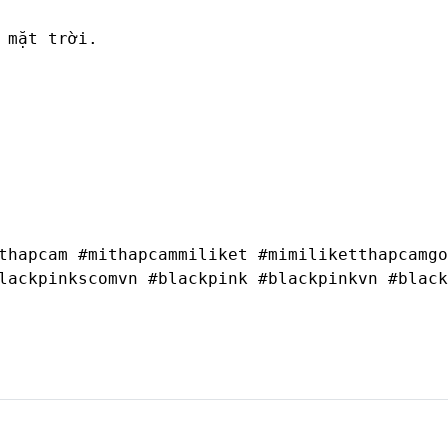
mặt trời.

thapcam #mithapcammiliket #mimiliketthapcamgo