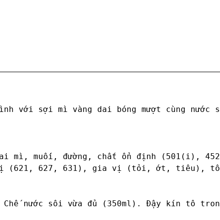
ình với sợi mì vàng dai bóng mượt cùng nước s
ai mì, muối, đường, chất ổn định (501(i), 452
ị (621, 627, 631), gia vị (tỏi, ớt, tiêu), tô
 Chế nước sôi vừa đủ (350ml). Đậy kín tô tron