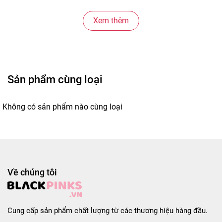
4. Hương Cà Phê: Sữa (52%), Nước, đường, ch
Xem thêm
* Hướng dẫn sử dụng:

- Sản phẩm dùng trực tiếp, có thể uống lạnh
* Bảo quản:

Sản phẩm cùng loại
- Bảo quản nơi khô ráo, tránh tiếp xúc trực
Không có sản phẩm nào cùng loại
#SuaChuoiBinggrae #BinggraeChuoi #SuaChuoiH
 #blackpinks #blackpinksvn #blackpinkscom #
Về chúng tôi
Cung cấp sản phẩm chất lượng từ các thương hiệu hàng đầu.