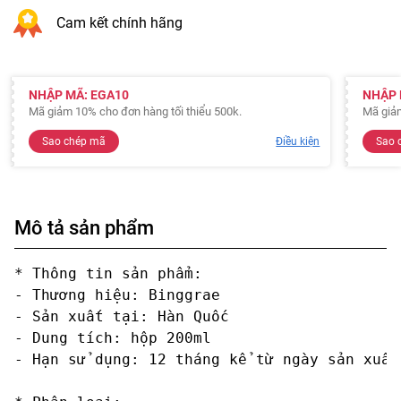
Cam kết chính hãng
NHẬP MÃ: EGA10
NHẬP 
Mã giảm 10% cho đơn hàng tối thiểu 500k.
Mã giảm
Sao chép mã
Điều kiện
Sao 
Mô tả sản phẩm
* Thông tin sản phẩm:

- Thương hiệu: Binggrae

- Sản xuất tại: Hàn Quốc

- Dung tích: hộp 200ml

- Hạn sử dụng: 12 tháng kể từ ngày sản xuất
