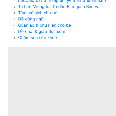
nước
Bộ bát thìa tập ăn, yếm ăn
Ghế ăn dặm
Tã bỉm
Miếng lót
Tã dãn
Bỉm quần
Bỉm vải
Tắm, vệ sinh cho bé
Đồ dùng ngủ
Quần áo & phụ kiện cho bé
Đồ chơi & giáo dục sớm
Chăm sóc sức khỏe