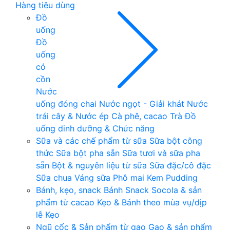
Hàng tiêu dùng
Đồ
uống
Đồ
uống
có
cồn
Nước
uống đóng chai
Nước ngọt - Giải khát
Nước
trái cây & Nước ép
Cà phê, cacao
Trà
Đồ
uống dinh dưỡng & Chức năng
Sữa và các chế phẩm từ sữa
Sữa bột công
thức
Sữa bột pha sẵn
Sữa tươi và sữa pha
sẵn
Bột & nguyên liệu từ sữa
Sữa đặc/cô đặc
Sữa chua
Váng sữa
Phô mai
Kem
Pudding
Bánh, kẹo, snack
Bánh
Snack
Socola & sản
phẩm từ cacao
Kẹo & Bánh theo mùa vụ/dịp
lễ
Kẹo
Ngũ cốc & Sản phẩm từ gạo
Gạo & sản phẩm