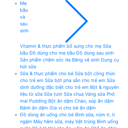
Mẹ
bầu
và
sau
sinh
Vitamin & thực phẩm bổ sung cho mẹ
Sữa
bầu
Đồ dùng cho mẹ bầu
Đồ dùng sau sinh
Sản phẩm chăm sóc da
Băng vệ sinh
Dụng cụ
hút sữa
Sữa & thực phẩm cho bé
Sữa bột công thức
cho trẻ em
Sữa bột pha sẵn cho trẻ em
Sữa
dinh dưỡng đặc biệt cho trẻ em
Bột & nguyên
liệu từ sữa
Sữa tươi
Sữa chua
Váng sữa
Phô
mai
Pudding
Bột ăn dặm
Cháo, súp ăn dặm
Bánh ăn dặm
Gia vị cho bé ăn dặm
Đồ dùng ăn uống cho bé
Bình sữa, núm ti, ti
ngậm
Máy hâm sữa, máy tiệt trùng
Bình uống