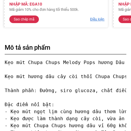
NHẬP MÃ: EGA10
NHẬP 
Mã giảm 10% cho đơn hàng tối thiểu 500k.
Mã giảm
Sao chép mã
Điều kiện
Sao 
Mô tả sản phẩm
Kẹo mút Chupa Chups Melody Pops hương Dâu v
Kẹo mút hương dâu cây còi thổi Chupa Chups 
Thành phần: Đường, siro glucoza, chất điều 
Đặc điểm nổi bật: 

- Kẹo mút ngọt lịm cùng hương dâu thơm lừng
- Kẹo được làm thành dạng cây còi, vừa ăn c
- Kẹo mút Chupa Chups hương dâu vỉ 60g khôn