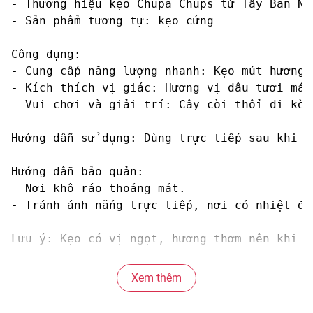
- Thương hiệu kẹo Chupa Chups từ Tây Ban Nh
- Sản phẩm tương tự: kẹo cứng

Công dụng: 

- Cung cấp năng lượng nhanh: Kẹo mút hương 
- Kích thích vị giác: Hương vị dâu tươi mát
- Vui chơi và giải trí: Cây còi thổi đi kèm
Hướng dẫn sử dụng: Dùng trực tiếp sau khi mở
Hướng dẫn bảo quản: 

- Nơi khô ráo thoáng mát.

- Tránh ánh nắng trực tiếp, nơi có nhiệt độ
Lưu ý: Kẹo có vị ngọt, hương thơm nên khi đ
Thông số sản phẩm: 

Xem thêm
- Thương hiệu: Chupa Chups.

- Xuất xứ thương hiệu: Tây Ban Nha.
