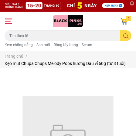
0
Kem chống nắng
Son môi
Bông tẩy trang
Serum
Trang chủ
/
Kẹo mút Chupa Chups Melody Pops hương Dâu vỉ 60g (từ 3 tuổi)