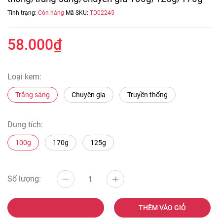
Tình trạng:
Còn hàng
Mã SKU:
TD02245
58.000₫
Loại kem:
Trắng sáng
Chuyên gia
Truyền thống
Dung tích:
100g
170g
125g
Số lượng:
MUA NGAY
THÊM VÀO GIỎ