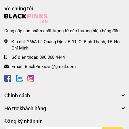
- Một Dược: góp phần giảm viêm
Về chúng tôi
- Cam Thảo: giúp hạn chế phát triển vi khuẩn
Ngoài ra còn có Kẽm giúp răng nướu chắc khỏe từ gốc.
Cung cấp sản phẩm chất lượng từ các thương hiệu hàng đầu.
* Hướng dẫn sử dụng:
- Sử dụng một lượng kem vừa đủ chải răng. Chải răng mỗi
Địa chỉ:
266A Lê Quang Định, P. 11, Q. Bình Thạnh, TP. Hồ
sáng và tối để có hàm răng chắc khỏe từ gốc và hơi thở
Chí Minh
thơm mát.
Số điện thoại:
090 368 4444
- Trẻ em dưới 6 tuổi chỉ sử dụng một lượng nhỏ bằng hạt
đậu.
Email:
BlackPinks.vn@gmail.com
- Sản phẩm chứa Natri Fluoride.
* Bảo quản:
- Nơi khô ráo thoáng mát.
Chính sách
- Tránh ánh nắng trực tiếp, nơi có nhiệt độ cao hoặc ẩm
ướt.
Hỗ trợ khách hàng
- Không dùng sản phẩm hết hạn, có màu mùi lạ.
Đăng ký nhận tin
* Thông tin sản phẩm: