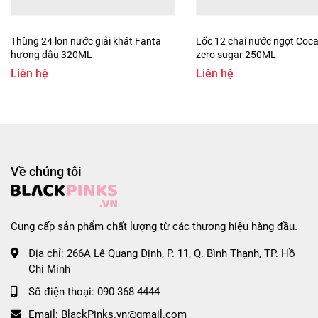
#xot80g #xotottogi80g #xotcaottogi #giavithethao
#xotottogichinhhang #loc5goixot #hop10goixot
#thung60goixot #muagoixot #loc5goi #hop10goi
Thùng 24 lon nước giải khát Fanta
Lốc 12 chai nước ngọt Coca
#thung60goi #thunggiare #giavihanquoc
hương dâu 320ML
zero sugar 250ML
#thucphamhanquoc #nguyenlieunauan #bepgiadinh
Liên hệ
Liên hệ
#doanvathanquoc #xotkho #xotuopmoinhat
#xotcakhohangquoc #xotcakhogiare #xotkhocaottogi
#blackpinks #blackpinksvn #blackpinkscom
#blackpinkscomvn #blackpink #blackpinkvn
#blackpinkcom #blackpinkcomvn #blps #blpsvn
Về chúng tôi
#blpscom #blpscomvn #blp #blpvn #blpcom #blpcomvn
#blackpinks.vn_hochiminh #blackpinks.vn_hanoi
Cung cấp sản phẩm chất lượng từ các thương hiệu hàng đầu.
Địa chỉ:
266A Lê Quang Định, P. 11, Q. Bình Thạnh, TP. Hồ
Chí Minh
Số điện thoại:
090 368 4444
Email:
BlackPinks.vn@gmail.com