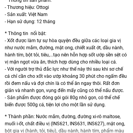
* Thông tin sản phẩm:
- Thương hiệu: Ottogi
- Sản xuất: Việt Nam
- Hạn sử dụng: 12 tháng
* Thông tin nổi bật:
- Xốt được làm tự sự hòa quyện đều giữa các loại gia vị
như nước mắm, đường, mật ong, chiết xuất ớt, dầu nành,
hành tím, bột tỏi, tiêu,...tạo nên hỗn hợp sốt ướp sền sệt có
vị mặn ngọt vừa ăn, thích hợp dùng cho nhiều loại cá.
- Với người trợ thủ đắc lực như thế này thì sau khi sơ chế
cá chỉ cần cho xốt vào ướp khoảng 30 phút cho ngấm đều
rồi đem nấu và đợi chín là có thể ăn ngay thôi. Rất đơn
giản và nhanh gọn, vụng đến mấy cũng có thể nấu được.
- Sản phẩm được đóng gói gói 80g nhỏ gọn, có thể chế
biến được 500g cá, tiện lợi cho một lần sử dụng.
* Thành phần: Nước mắm, đường, đường xi-rô maltose,
muối i-ốt, chất điều vị (INS621, INS631, INS627), mật ong,
bột gia vị (hành, tỏi, tiêu), dầu nành, hành tím, phẩm màu