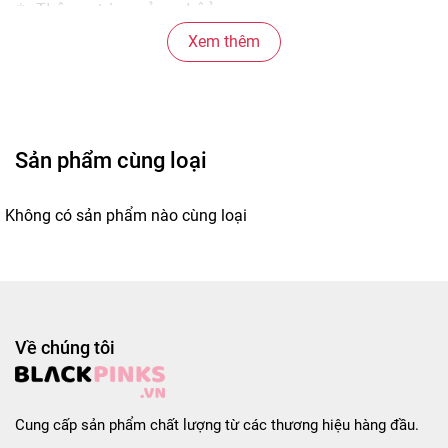
* Thông tin sản phẩm:

- Trọng lượng: 131g/gói - 131g x 5 gói.

Xem thêm
- Thương hiệu: Nongshim.

- Xuất xứ thương hiệu: Hàn Quốc.

- Nhà sản xuất: NONGSHIM CO., LTD.

- Sản xuất tại: Hàn Quốc.

- Hạn sử dụng: 12 tháng kể từ ngày sản xuất.
Sản phẩm cùng loại
#micay #micayhanquoc #goimicay #goimicayhan
Không có sản phẩm nào cùng loại
Về chúng tôi
Cung cấp sản phẩm chất lượng từ các thương hiệu hàng đầu.