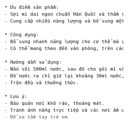
* Ưu điểm sản phẩm:

- Sợi mì dai ngon chuẩn Hàn Quốc và thấm số
- Cung cấp nhiều năng lượng và bổ sung một 
* Công dụng:

- Bổ sung nhanh năng lượng cho cơ thể mà vẫ
- Có thể mang theo đến văn phòng, trên các 
* Hướng dẫn sử dụng:

- Nấu sôi 500ml nước, sau đó cho gói mì và 
- Đổ nước ra chỉ giữ lại khoảng 30ml nước, 
- Trộn đều và thưởng thức.

* Lưu ý:

- Bảo quản nơi khô ráo, thoáng mát.

- Tránh ánh nắng trực tiếp và các nơi ẩm ướt
- Để xa tầm tay trẻ em.
