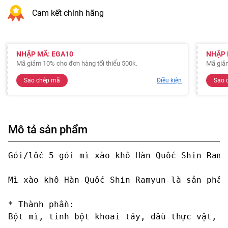
Cam kết chính hãng
NHẬP MÃ: EGA10
NHẬP 
Mã giảm 10% cho đơn hàng tối thiểu 500k.
Mã giảm
Sao chép mã
Điều kiện
Sao 
Mô tả sản phẩm
Gói/lốc 5 gói mì xào khô Hàn Quốc Shin Ramy
Mì xào khô Hàn Quốc Shin Ramyun là sản phẩm
* Thành phần:

Bột mì, tinh bột khoai tây, dầu thực vật, m