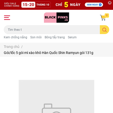
0
Kem chống nắng
Son môi
Bông tẩy trang
Serum
Trang chủ
/
Gói/lốc 5 gói mì xào khô Hàn Quốc Shin Ramyun gói 131g