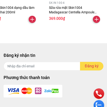
4
SKIN1004
 Skin1004 dạng dầu làm
Sữa rửa mặt Skin1004
chai 200ml
Madagascar Centella Ampoule
Foam 125ml
₫
369.000₫
Đăng ký nhận tin
Đăng ký
Phương thức thanh toán