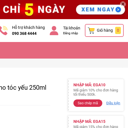
×
Hỗ trợ khách hàng
Tài khoản
Giỏ hàng
0
090 368 4444
Đăng nhập
NHẬP MÃ: EGA10
ho tóc yếu 250ml
Mã giảm 10% cho đơn hàng
tối thiểu 500k.
Sao chép mã
Điều kiện
NHẬP MÃ: EGA15
Mã giảm 15% cho đơn hàng