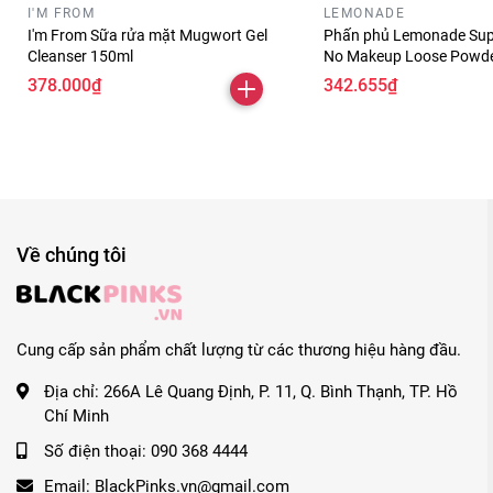
I'M FROM
LEMONADE
I'm From Sữa rửa mặt Mugwort Gel
Phấn phủ Lemonade Sup
Cleanser 150ml
No Makeup Loose Powde
378.000₫
342.655₫
Về chúng tôi
Cung cấp sản phẩm chất lượng từ các thương hiệu hàng đầu.
Địa chỉ:
266A Lê Quang Định, P. 11, Q. Bình Thạnh, TP. Hồ
Chí Minh
Số điện thoại:
090 368 4444
Email:
BlackPinks.vn@gmail.com