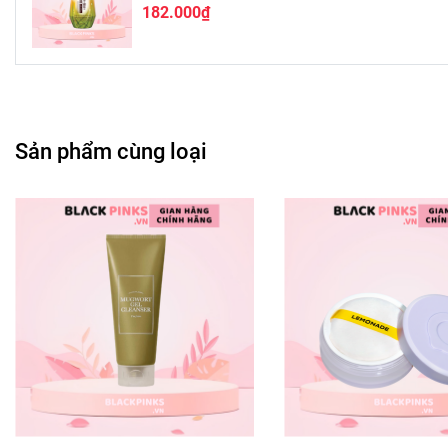
#50megumi #daugoi50megumi #daugoingannguarungtoc #d
182.000₫
#daugoiduongtocchackhoe #daugoigiamrungtoc #daugoi50
#daugoi250ml #daugoigiupmuottoc #daugoi50megumi250ml
#blackpink #blackpinkvn #blackpinkcom #blackpinkcomvn 
Sản phẩm cùng loại