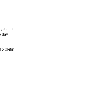
ục Linh,
ộ dày
16 Olefin