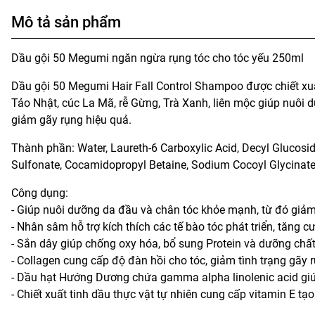
Mô tả sản phẩm
Dầu gội 50 Megumi ngăn ngừa rụng tóc cho tóc yếu 250ml
Dầu gội 50 Megumi Hair Fall Control Shampoo được chiết xu
Tảo Nhật, cúc La Mã, rễ Gừng, Trà Xanh, liên mộc giúp nuôi
giảm gãy rụng hiệu quả.
Thành phần: Water, Laureth-6 Carboxylic Acid, Decyl Glucosi
Sulfonate, Cocamidopropyl Betaine, Sodium Cocoyl Glycinate, O
Công dụng:
- Giúp nuôi dưỡng da đầu và chân tóc khỏe mạnh, từ đó giảm 
- Nhân sâm hỗ trợ kích thích các tế bào tóc phát triển, tăng
- Sắn dây giúp chống oxy hóa, bổ sung Protein và dưỡng chất
- Collagen cung cấp độ đàn hồi cho tóc, giảm tình trạng gãy r
- Dầu hạt Hướng Dương chứa gamma alpha linolenic acid giúp 
- Chiết xuất tinh dầu thực vật tự nhiên cung cấp vitamin E 