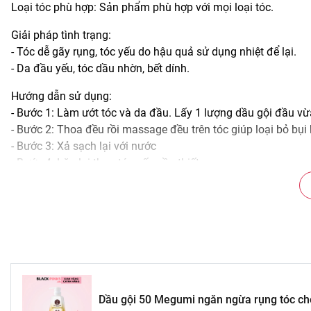
Loại tóc phù hợp: Sản phẩm phù hợp với mọi loại tóc.
Giải pháp tình trạng:
- Tóc dễ gãy rụng, tóc yếu do hậu quả sử dụng nhiệt để lại.
- Da đầu yếu, tóc dầu nhờn, bết dính.
Hướng dẫn sử dụng:
- Bước 1: Làm ướt tóc và da đầu. Lấy 1 lượng dầu gội đầu vừ
- Bước 2: Thoa đều rồi massage đều trên tóc giúp loại bỏ bụi
- Bước 3: Xả sạch lại với nước
- Bước 4: Lặp lại thao tác nếu cần thiết
- Bước 5: Xả sạch lại và sấy khô tạo kiểu cho tóc
Bảo quản: Nơi khô ráo, thoáng mát, tránh ánh nắng trực tiếp
Thông số sản phẩm:
- Thương hiệu: 50 Megumi.
- Xuất xứ thương hiệu: Nhật Bản.
- Dung tích: 250ml.
Dầu gội 50 Megumi ngăn ngừa rụng tóc ch