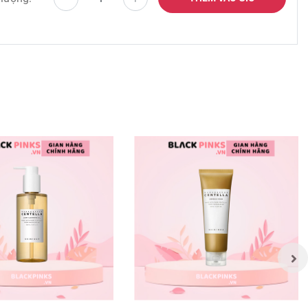
khoe
mvn
lpcomvn