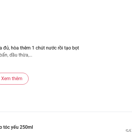
a đủ, hòa thêm 1 chút nước rồi tạo bọt
 bẩn, dầu thừa,…
Xem thêm
o tóc yếu 250ml
Số