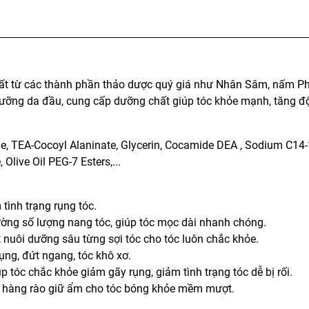
ất từ các thành phần thảo dược quý giá như Nhân Sâm, nấm Ph
 dưỡng da đầu, cung cấp dưỡng chất giúp tóc khỏe mạnh, tăng đ
de, TEA-Cocoyl Alaninate, Glycerin, Cocamide DEA , Sodium C14-
live Oil PEG-7 Esters,...
tình trạng rụng tóc.
 cường số lượng nang tóc, giúp tóc mọc dài nhanh chóng.
 nuôi dưỡng sâu từng sợi tóc cho tóc luôn chắc khỏe.
ụng, đứt ngang, tóc khô xơ.
tóc chắc khỏe giảm gãy rụng, giảm tình trạng tóc dễ bị rối.
tạo hàng rào giữ ẩm cho tóc bóng khỏe mềm mượt.