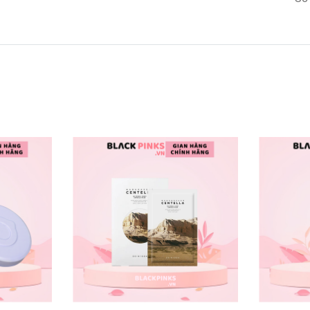
augoigiuptocchackhoe #50megumidaugoi #daugoidau
megumichotocderung #daugoisachdadau #daugoigiuptocchac
 #blackpinks #blackpinksvn #blackpinkscom #blackpinksco
#blps #blpsvn #blpscom #blpscomvn #blp #blpvn #blpcom #b