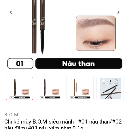
B.O.M
Chì kẻ mày B.O.M siêu mảnh - #01 nâu than/#02
nâu đậm/#03 nâu xám nhạt 0.1g