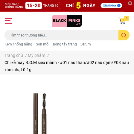
0
Kem chống nắng
Son môi
Bông tẩy trang
Serum
Trang chủ
/
Mỹ phẩm
/
Chì kẻ mày B.O.M siêu mảnh - #01 nâu than/#02 nâu đậm/#03 nâu
xám nhạt 0.1g