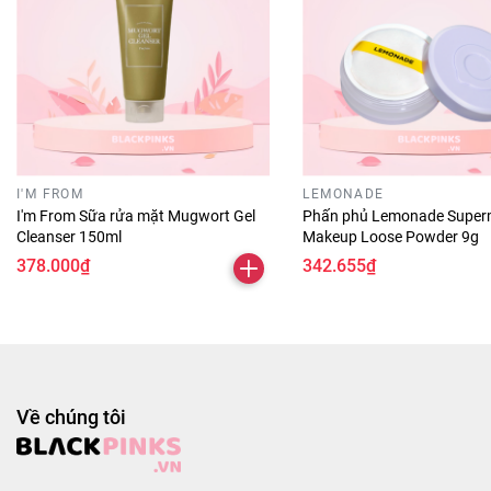
thành phần khác.
Hướng dẫn sử dụng:
Xác định dáng chân mày dựa theo dáng mặt và khuôn
chân mày tự nhiên.
Dùng chì kẻ lấp đầy các khoảng trống bên trong khuôn
mày, giúp chân mày tự nhiên và sắc nét hơn.
Sử dụng đầu chải để làm tơi và đều màu chân mày, tạo
I'M FROM
LEMONADE
nên vẻ đẹp hài hoà và tự nhiên hơn.
I'm From Sữa rửa mặt Mugwort Gel
Phấn phủ Lemonade Super
Cleanser 150ml
Makeup Loose Powder 9g
Bảo quản:
378.000₫
342.655₫
Nơi khô ráo thoáng mát.
Tránh ánh nắng trực tiếp, nơi có nhiệt độ cao hoặc ẩm
ướt.
Đậy nắp kín sau khi sử dụng.
Thông số sản phẩm:
Về chúng tôi
Thương hiệu: B.O.M
Xuất xứ thương hiệu: Hàn Quốc
Sản xuất tại: Hàn Quốc.