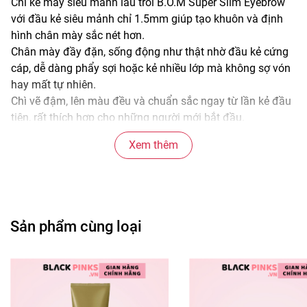
Chì kẻ mày siêu mảnh lâu trôi B.O.M Super Slim Eyebrow
với đầu kẻ siêu mảnh chỉ 1.5mm giúp tạo khuôn và định
hình chân mày sắc nét hơn.
Chân mày đầy đặn, sống động như thật nhờ đầu kẻ cứng
cáp, dễ dàng phẩy sợi hoặc kẻ nhiều lớp mà không sợ vón
hay mất tự nhiên.
Chì vẽ đậm, lên màu đều và chuẩn sắc ngay từ lần kẻ đầu
tiên, rất thích hợp cho những người mới bắt đầu.
Kháng nước, kháng mồ hôi, cho đôi chân mày hoàn hảo
Xem thêm
bền bỉ suốt nhiều giờ liền.
Thành phần:
Mica (CI 77019), Synthetic Japan Wax, Palmitic Acid,
Stearic Acid, Polyethylene, Black Iron Oxide (CI 77499), Red
Sản phẩm cùng loại
Iron (CI 77491), Titanium Oxide (CI 77891), Acetylated
Schroosdystearate, Bis-Diglyceryl Polyacrylate, And
Candide-2, Iron Oxide (CI 77492), Triethylhexanoin,
Synthetic Wax, Dimeticon, Sorbitan Tristearate, Tocopheryl
Acetate, Glyceryl Caprylate, Caprylic Glycol và một số