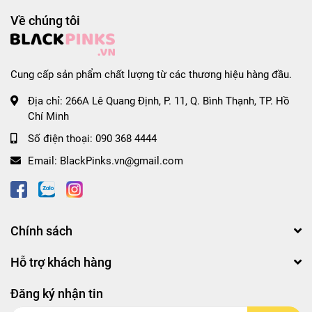
sức khỏe.
Về chúng tôi
* Thông tin sản phẩm:
- Xuất xứ thương hiệu: Việt Nam
- Nơi sản xuất: Việt Nam
Cung cấp sản phẩm chất lượng từ các thương hiệu hàng đầu.
- Hạn sử dụng: 8 tháng kể từ ngày sản xuất
Địa chỉ:
266A Lê Quang Định, P. 11, Q. Bình Thạnh, TP. Hồ
#chao #chaogoi #chaoyen #chaothitbam #chaoga
Chí Minh
#chaoyenvithitbam #chaoyenviga #chaodonggoi
Số điện thoại:
090 368 4444
#chaocaocap #vifon #chaovifon #chaogoi50g
Email:
BlackPinks.vn@gmail.com
#chaoyenvifon #loc5goichao #thungchaovifon
#chinhhang #vietnam #blackpinks #blackpinksvn
#blackpinkscom #blackpinkscomvn #blackpink
#blackpinkvn #blackpinkcom #blackpinkcomvn #blps
Chính sách
#blpsvn #blpscom #blpscomvn #blp #blpvn #blpcom
#blpcomvn
Hỗ trợ khách hàng
Đăng ký nhận tin