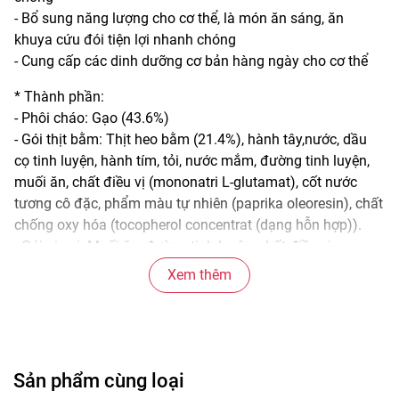
- Bổ sung năng lượng cho cơ thể, là món ăn sáng, ăn
khuya cứu đói tiện lợi nhanh chóng
- Cung cấp các dinh dưỡng cơ bản hàng ngày cho cơ thể
* Thành phần:
- Phôi cháo: Gạo (43.6%)
- Gói thịt bằm: Thịt heo bằm (21.4%), hành tây,nước, dầu
cọ tinh luyện, hành tím, tỏi, nước mắm, đường tinh luyện,
muối ăn, chất điều vị (mononatri L-glutamat), cốt nước
tương cô đặc, phẩm màu tự nhiên (paprika oleoresin), chất
chống oxy hóa (tocopherol concentrat (dạng hỗn hợp)).
- Gói gia vị: Muối ăn, đường tinh luyện, chất điều vị
(mononatri L-glutamat, dinatri 5′-guanylat, dinatri 5′-
Xem thêm
inosinat), bột cà rốt (0.4%), hương liệu (hương vị tổng hợp),
bột thịt gà, bột bắp cải heo hầm (0.003%), bột kem không
sữa, chất chống đông vón (INS 551).
- Gói rau sấy: Thịt viên vị heo sấy, bắt hạt, cà rốt, nấm rơm,
trứng sấy, hành lá.
Sản phẩm cùng loại
- Gói dầu: Dầu cọ tinh luyện, dầu mè, baro, hương liệu