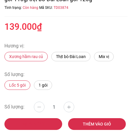
Tình trạng:
Còn hàng
Mã SKU:
TD03874
139.000₫
Hương vị:
Xương hầm rau củ
Thịt bò Đài Loan
Mix vị
Số lượng:
Lốc 5 gói
1 gói
Số lượng:
MUA NGAY
THÊM VÀO GIỎ