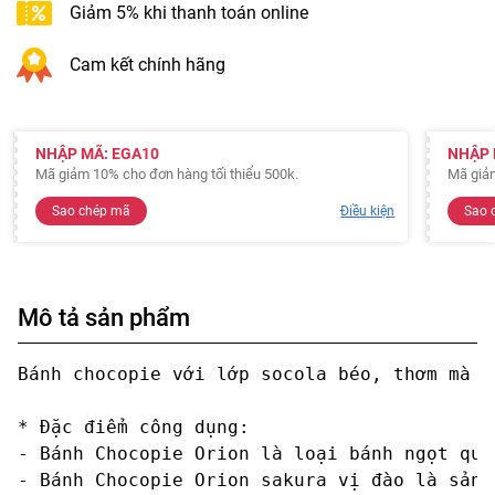
Giảm 5% khi thanh toán online
Cam kết chính hãng
NHẬP MÃ: EGA10
NHẬP 
Mã giảm 10% cho đơn hàng tối thiểu 500k.
Mã giảm
Sao chép mã
Điều kiện
Sao 
Mô tả sản phẩm
Bánh chocopie với lớp socola béo, thơm mà k
* Đặc điểm công dụng:

- Bánh Chocopie Orion là loại bánh ngọt que
- Bánh Chocopie Orion sakura vị đào là sản 