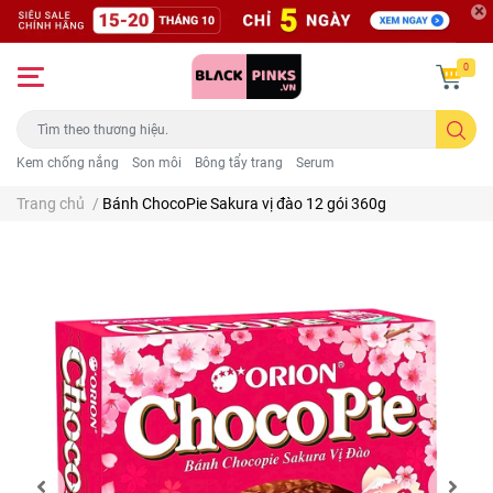
0
Kem chống nắng
Son môi
Bông tẩy trang
Serum
Trang chủ
/
Bánh ChocoPie Sakura vị đào 12 gói 360g