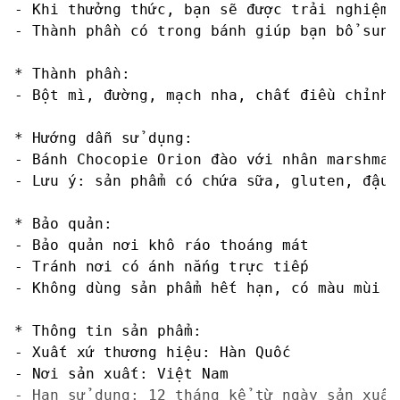
- Khi thưởng thức, bạn sẽ được trải nghiệm 
- Thành phần có trong bánh giúp bạn bổ sung
* Thành phần:

- Bột mì, đường, mạch nha, chất điều chỉnh 
* Hướng dẫn sử dụng:

- Bánh Chocopie Orion đào với nhân marshmal
- Lưu ý: sản phẩm có chứa sữa, gluten, đậu 
* Bảo quản: 

- Bảo quản nơi khô ráo thoáng mát

- Tránh nơi có ánh nắng trực tiếp

- Không dùng sản phẩm hết hạn, có màu mùi lạ
* Thông tin sản phẩm:

- Xuất xứ thương hiệu: Hàn Quốc

- Nơi sản xuất: Việt Nam

- Hạn sử dụng: 12 tháng kể từ ngày sản xuất
