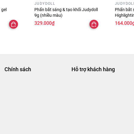
JUDYDOLL
JUDYDOL
 gel
Phấn bắt sáng & tạo khối Judydoll
Phấn bắt 
9g (nhiều màu)
Highlighti
White 2g
329.000₫
164.000
Chính sách
Hỗ trợ khách hàng