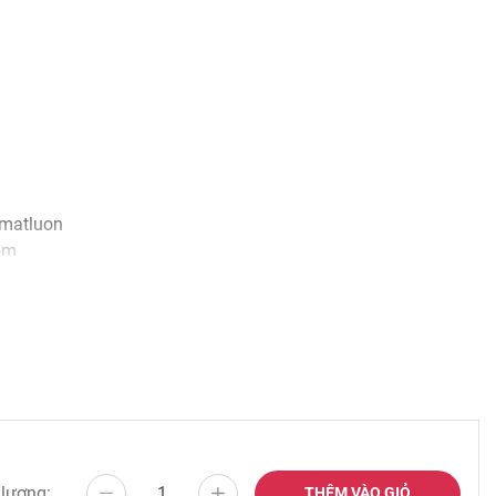
matluon
om
 lượng:
THÊM VÀO GIỎ