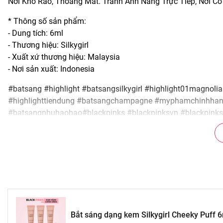
Nơi Khô Ráo, Thoáng Mát. Tránh Ánh Nắng Trực Tiếp, Nơi C
* Thông số sản phẩm:
- Dung tích: 6ml
- Thương hiệu: Silkygirl
- Xuất xứ thương hiệu: Malaysia
- Nơi sản xuất: Indonesia
#batsang #highlight #batsangsilkygirl #highlight01magnoli
#highlighttiendung #batsangchampagne #myphamchinhha
#batsangnhuhaohao#blackpinks #blackpinksvn #blackpinks
#blackpinkcomvn #blps #blpsvn #blpscom #blpscomvn #blp
#blackpinks.vn_hanoi
Bắt sáng dạng kem Silkygirl Cheeky Puff 