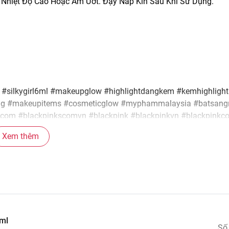
ó Nhiệt Độ Cao Hoặc Ẩm Ướt. Đậy Nắp Kín Sau Khi Sử Dụng.
a #silkygirl6ml #makeupglow #highlightdangkem #kemhighlight
ng #makeupitems #cosmeticglow #myphammalaysia #batsang
com #blackpinkscomvn #blackpink #blackpinkvn #blackpinkc
 #blpvn #blpcom #blpcomvn #blackpinks.vn_hochiminh
Xem thêm
6ml
Số