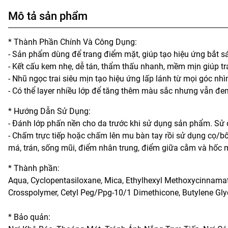
Mô tả sản phẩm
* Thành Phần Chính Và Công Dụng:
- Sản phẩm dùng để trang điểm mặt, giúp tạo hiệu ứng bắt s
- Kết cấu kem nhẹ, dễ tán, thẩm thấu nhanh, mềm mịn giúp t
- Nhũ ngọc trai siêu mịn tạo hiệu ứng lấp lánh từ mọi góc nh
- Có thể layer nhiều lớp để tăng thêm màu sắc nhưng vẫn đem
* Hướng Dẫn Sử Dụng:
- Đánh lớp phấn nền cho da trước khi sử dụng sản phẩm. Sử 
- Chấm trực tiếp hoặc chấm lên mu bàn tay rồi sử dụng cọ/
má, trán, sống mũi, điểm nhân trung, điểm giữa cằm và hốc 
* Thành phần:
Aqua, Cyclopentasiloxane, Mica, Ethylhexyl Methoxycinnamat
Crosspolymer, Cetyl Peg/Ppg-10/1 Dimethicone, Butylene Gly
* Bảo quản: