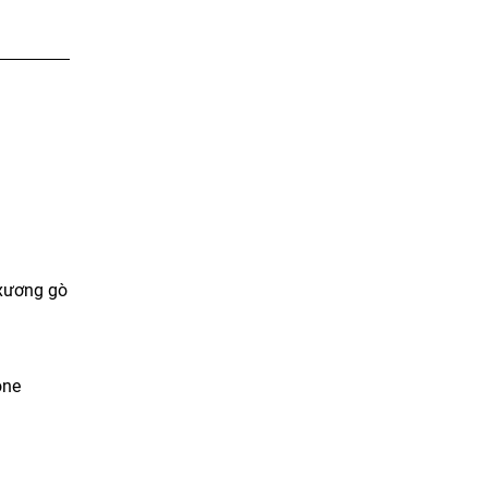
 xương gò
one