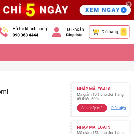
×
Hỗ trợ khách hàng
Tài khoản
Giỏ hàng
0
090 368 4444
Đăng nhập
NHẬP MÃ: EGA10
6ml
Mã giảm 10% cho đơn hàng
tối thiểu 500k.
Sao chép mã
Điều kiện
NHẬP MÃ: EGA15
Mã giảm 15% cho đơn hàng