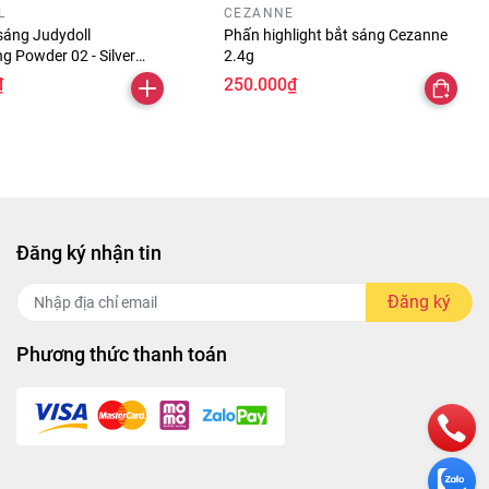
L
CEZANNE
sáng Judydoll
Phấn highlight bắt sáng Cezanne
ng Powder 02 - Silver
2.4g
₫
250.000₫
Đăng ký nhận tin
Đăng ký
Phương thức thanh toán